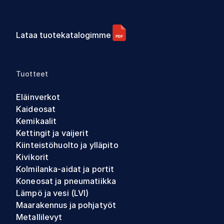
Lataa tuotekatalogimme
Tuotteet
Eläinverkot
Kaideosat
Kemikaalit
Kettingit ja vaijerit
Kiinteistöhuolto ja ylläpito
Kivikorit
Kolmilanka-aidat ja portit
Koneosat ja pneumatiikka
Lämpö ja vesi (LVI)
Maarakennus ja pohjatyöt
Metallilevyt