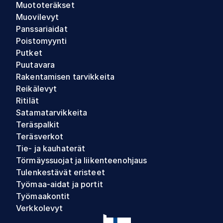
Muototeräkset
Muovilevyt
Panssariaidat
Poistomyynti
Putket
Puutavara
Rakentamisen tarvikkeita
Reikälevyt
Ritilät
Satamatarvikkeita
Teräspalkit
Teräsverkot
Tie- ja kauhaterät
Törmäyssuojat ja liikenteenohjaus
Tulenkestävät eristeet
Työmaa-aidat ja portit
Työmaakontit
Verkkolevyt