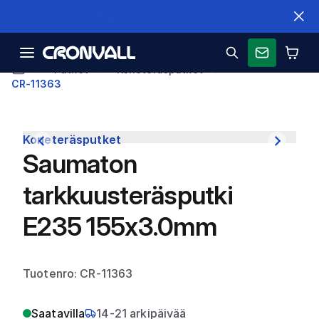
Nopeat toimitukset
Putket
Koneteräsputket
CR-11363
Koneteräsputket
Saumaton
tarkkuusteräsputki
E235 155x3.0mm
Tuotenro: CR-11363
Saatavilla
14-21 arkipäivää