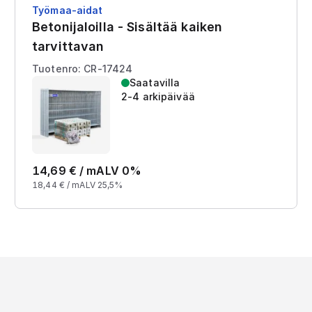
Työmaa-aidat
Betonijaloilla - Sisältää kaiken
tarvittavan
Tuotenro: CR-17424
Saatavilla
2-4 arkipäivää
14,69
€ /
m
ALV 0%
18,44
€ /
m
ALV 25,5%