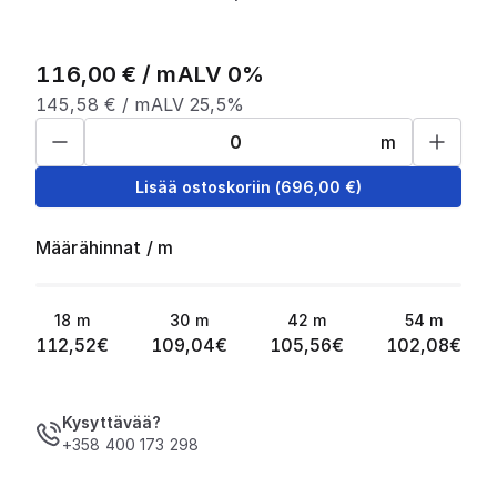
116,00
€ /
m
ALV 0%
145,58
€ /
m
ALV 25,5%
m
Lisää ostoskoriin
(
696,00
€)
Määrähinnat
/
m
18
m
30
m
42
m
54
m
112,52
€
109,04
€
105,56
€
102,08
€
Kysyttävää?
+358 400 173 298