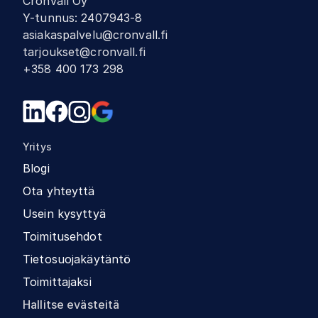
Cronvall Oy
Y-tunnus
:
2407943-8
asiakaspalvelu@cronvall.fi
tarjoukset@cronvall.fi
+358 400 173 298
Yritys
Blogi
Ota yhteyttä
Usein kysyttyä
Toimitusehdot
Tietosuojakäytäntö
Toimittajaksi
Hallitse evästeitä