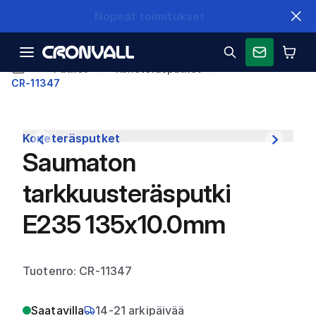
Nopeat toimitukset
Putket
Koneteräsputket
CR-11347
Koneteräsputket
Saumaton
tarkkuusteräsputki
E235 135x10.0mm
Tuotenro: CR-11347
Saatavilla
14-21 arkipäivää