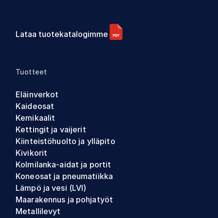
Lataa tuotekatalogimme
Tuotteet
Eläinverkot
Kaideosat
Kemikaalit
Kettingit ja vaijerit
Kiinteistöhuolto ja ylläpito
Kivikorit
Kolmilanka-aidat ja portit
Koneosat ja pneumatiikka
Lämpö ja vesi (LVI)
Maarakennus ja pohjatyöt
Metallilevyt