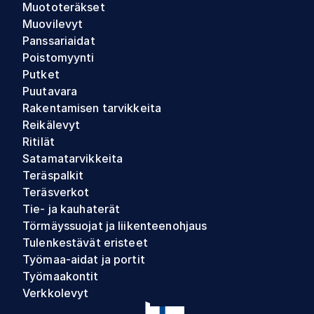
Muototeräkset
Muovilevyt
Panssariaidat
Poistomyynti
Putket
Puutavara
Rakentamisen tarvikkeita
Reikälevyt
Ritilät
Satamatarvikkeita
Teräspalkit
Teräsverkot
Tie- ja kauhaterät
Törmäyssuojat ja liikenteenohjaus
Tulenkestävät eristeet
Työmaa-aidat ja portit
Työmaakontit
Verkkolevyt