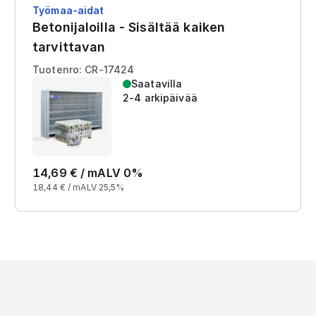
Työmaa-aidat
Betonijaloilla - Sisältää kaiken
tarvittavan
Tuotenro: CR-17424
Saatavilla
2-4 arkipäivää
14,69
€ /
m
ALV 0%
18,44
€ /
m
ALV 25,5%