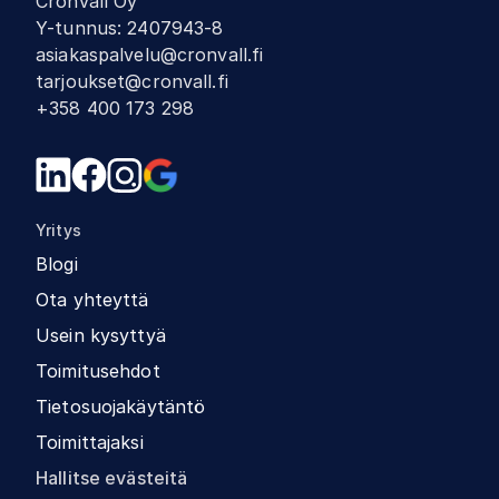
Cronvall Oy
Y-tunnus
:
2407943-8
asiakaspalvelu@cronvall.fi
tarjoukset@cronvall.fi
+358 400 173 298
Yritys
Blogi
Ota yhteyttä
Usein kysyttyä
Toimitusehdot
Tietosuojakäytäntö
Toimittajaksi
Hallitse evästeitä