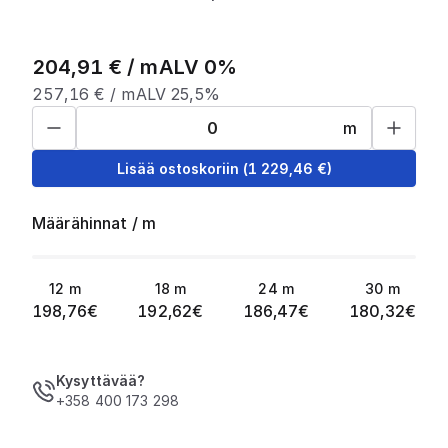
204,91
€ /
m
ALV 0%
257,16
€ /
m
ALV 25,5%
m
Lisää ostoskoriin
(
1 229,46
€)
Määrähinnat
/
m
12
m
18
m
24
m
30
m
198,76
€
192,62
€
186,47
€
180,32
€
Kysyttävää?
+358 400 173 298