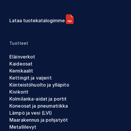
Lataa tuotekatalogimme
Tuotteet
Eläinverkot
Kaideosat
Kemikaalit
Kettingit ja vaijerit
Kiinteistöhuolto ja ylläpito
Kivikorit
Kolmilanka-aidat ja portit
Koneosat ja pneumatiikka
Lämpö ja vesi (LVI)
Maarakennus ja pohjatyöt
Metallilevyt