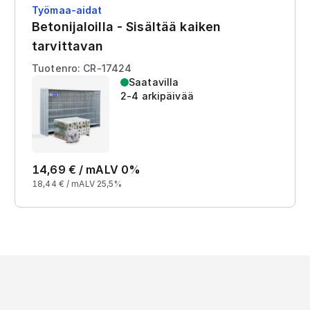
Työmaa-aidat
Betonijaloilla - Sisältää kaiken
tarvittavan
Tuotenro: CR-17424
Saatavilla
2-4 arkipäivää
14,69
€ /
m
ALV 0%
18,44
€ /
m
ALV 25,5%