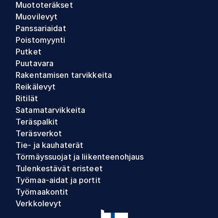
Muototeräkset
Muovilevyt
Panssariaidat
Poistomyynti
Putket
Puutavara
Rakentamisen tarvikkeita
Reikälevyt
Ritilät
Satamatarvikkeita
Teräspalkit
Teräsverkot
Tie- ja kauhaterät
Törmäyssuojat ja liikenteenohjaus
Tulenkestävät eristeet
Työmaa-aidat ja portit
Työmaakontit
Verkkolevyt