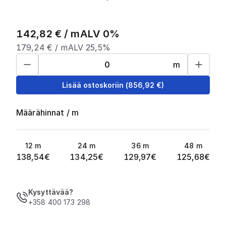
142,82
€ /
m
ALV 0%
179,24
€ /
m
ALV 25,5%
m
Lisää ostoskoriin
(
856,92
€)
Määrähinnat
/
m
12
m
24
m
36
m
48
m
138,54
€
134,25
€
129,97
€
125,68
€
Kysyttävää?
+358 400 173 298