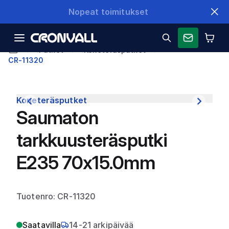
Nopeat toimitukset
Putket
Koneteräsputket
CR-11320
Koneteräsputket
Saumaton
tarkkuusteräsputki
E235 70x15.0mm
Tuotenro: CR-11320
Saatavilla
14-21 arkipäivää