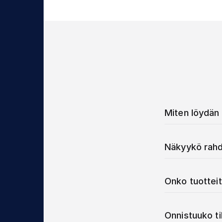
Miten löydän 
Näkyykö rahd
Onko tuotteit
Onnistuuko t