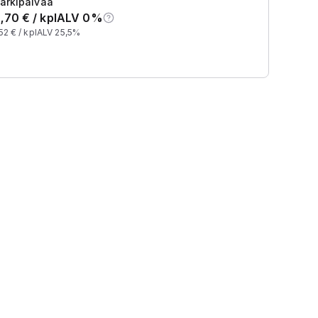
arkipäivää
,70
€ /
kpl
ALV 0%
52
€ /
kpl
ALV 25,5%