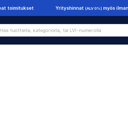
Yrityshinnat
myös ilman 
at toimitukset
(ALV 0%)
CR-11296