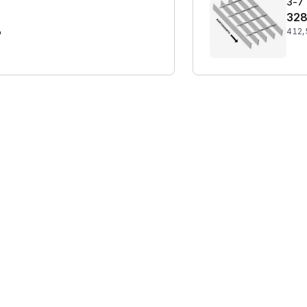
3-7 
328
%
412,