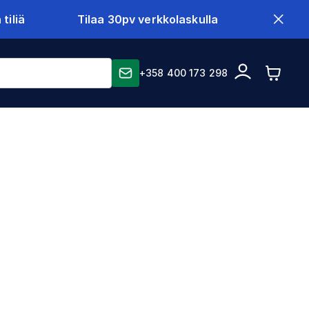
tiliä
Tilaa 30pv verkkolaskulla
+358 400 173 298