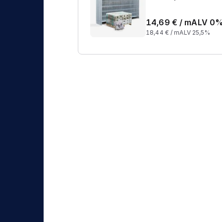
14,69
€ /
m
ALV 0
18,44
€ /
m
ALV 25,5%