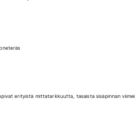
oneteräs
at erityistä mittatarkkuutta, tasaista sisäpinnan viimei