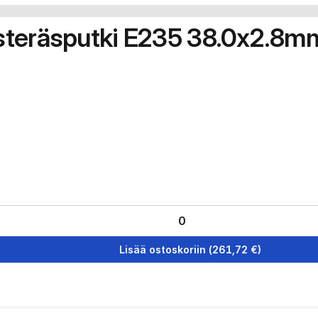
steräsputki E235 38.0x2.8m
Lisää ostoskoriin
(
261,72
€)