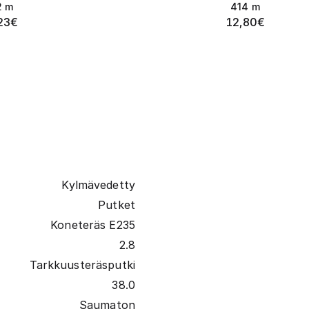
2
m
414
m
23
€
12,80
€
Kylmävedetty
Putket
Koneteräs E235
2.8
Tarkkuusteräsputki
38.0
Saumaton