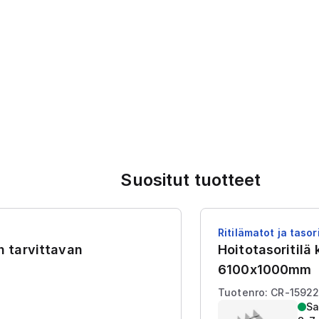
Suositut tuotteet
Ritilämatot ja tasori
en tarvittavan
Hoitotasoritilä
6100x1000mm
Tuotenro: CR-1592
Sa