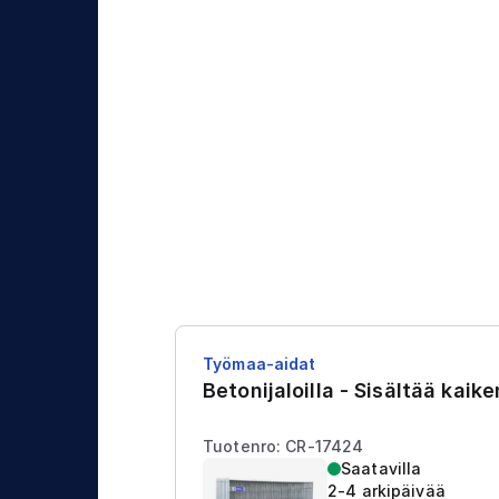
j
t
a
u
s
Työmaa-aidat
Betonijaloilla - Sisältää kaik
Tuotenro: CR-17424
Saatavilla
2-4 arkipäivää