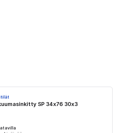
tilät
RS
 kuumasinkitty SP 34x76 30x3
R
Tu
2
atavilla