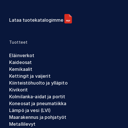
Lataa tuotekatalogimme
Tuotteet
Eläinverkot
Kaideosat
Kemikaalit
Kettingit ja vaijerit
Kiinteistöhuolto ja ylläpito
Kivikorit
Kolmilanka-aidat ja portit
Koneosat ja pneumatiikka
Lämpö ja vesi (LVI)
Maarakennus ja pohjatyöt
Metallilevyt