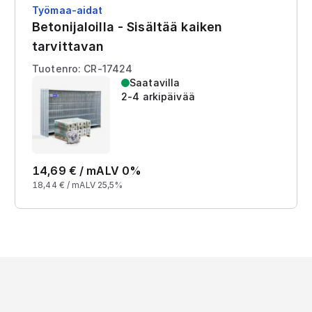
Työmaa-aidat
Betonijaloilla - Sisältää kaiken
tarvittavan
Tuotenro: CR-17424
Saatavilla
2-4 arkipäivää
14,69
€ /
m
ALV 0%
18,44
€ /
m
ALV 25,5%