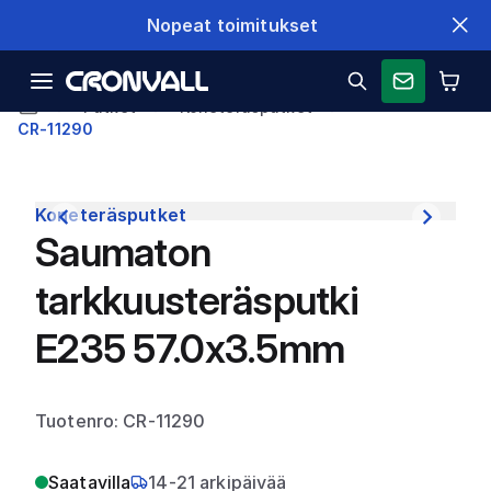
Nopeat toimitukset
Putket
Koneteräsputket
CR-11290
Koneteräsputket
Saumaton
tarkkuusteräsputki
E235 57.0x3.5mm
Tuotenro: CR-11290
Saatavilla
14-21 arkipäivää