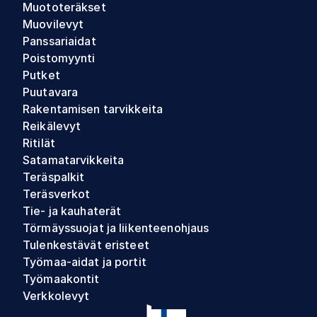
Muototeräkset
Muovilevyt
Panssariaidat
Poistomyynti
Putket
Puutavara
Rakentamisen tarvikkeita
Reikälevyt
Ritilät
Satamatarvikkeita
Teräspalkit
Teräsverkot
Tie- ja kauhaterät
Törmäyssuojat ja liikenteenohjaus
Tulenkestävät eristeet
Työmaa-aidat ja portit
Työmaakontit
Verkkolevyt