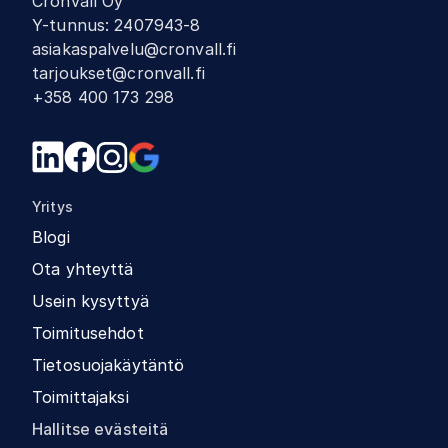
Cronvall Oy
Y-tunnus
:
2407943-8
asiakaspalvelu@cronvall.fi
tarjoukset@cronvall.fi
+358 400 173 298
Yritys
Blogi
Ota yhteyttä
Usein kysyttyä
Toimitusehdot
Tietosuojakäytäntö
Toimittajaksi
Hallitse evästeitä