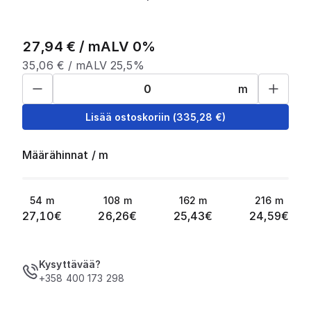
27,94
€ /
m
ALV 0%
35,06
€ /
m
ALV 25,5%
m
Lisää ostoskoriin
(
335,28
€)
Määrähinnat
/
m
54
m
108
m
162
m
216
m
27,10
€
26,26
€
25,43
€
24,59
€
Kysyttävää?
+358 400 173 298