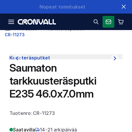
Nopeat toimitukset
Putket
Koneteräsputket
CR-11273
Koneteräsputket
Saumaton
tarkkuusteräsputki
E235 46.0x7.0mm
Tuotenro: CR-11273
Saatavilla
14-21 arkipäivää