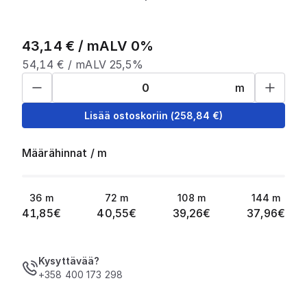
43,14
€ /
m
ALV 0%
54,14
€ /
m
ALV 25,5%
m
Lisää ostoskoriin
(
258,84
€)
Määrähinnat
/
m
36
m
72
m
108
m
144
m
41,85
€
40,55
€
39,26
€
37,96
€
Kysyttävää?
+358 400 173 298