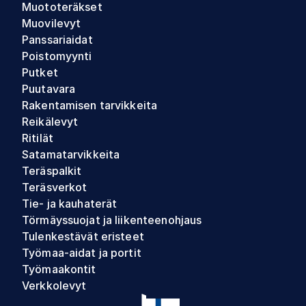
Muototeräkset
Muovilevyt
Panssariaidat
Poistomyynti
Putket
Puutavara
Rakentamisen tarvikkeita
Reikälevyt
Ritilät
Satamatarvikkeita
Teräspalkit
Teräsverkot
Tie- ja kauhaterät
Törmäyssuojat ja liikenteenohjaus
Tulenkestävät eristeet
Työmaa-aidat ja portit
Työmaakontit
Verkkolevyt