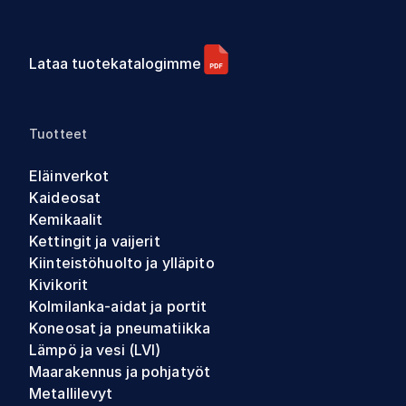
Lataa tuotekatalogimme
Tuotteet
Eläinverkot
Kaideosat
Kemikaalit
Kettingit ja vaijerit
Kiinteistöhuolto ja ylläpito
Kivikorit
Kolmilanka-aidat ja portit
Koneosat ja pneumatiikka
Lämpö ja vesi (LVI)
Maarakennus ja pohjatyöt
Metallilevyt