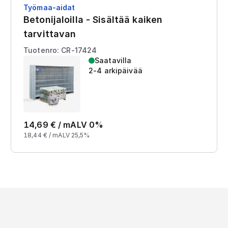
Työmaa-aidat
Betonijaloilla - Sisältää kaiken
tarvittavan
Tuotenro: CR-17424
Saatavilla
2-4 arkipäivää
14,69
€ /
m
ALV 0%
18,44
€ /
m
ALV 25,5%