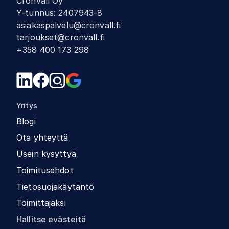
Cronvall Oy
Y-tunnus
:
2407943-8
asiakaspalvelu@cronvall.fi
tarjoukset@cronvall.fi
+358 400 173 298
Yritys
Blogi
Ota yhteyttä
Usein kysyttyä
Toimitusehdot
Tietosuojakäytäntö
Toimittajaksi
Hallitse evästeitä