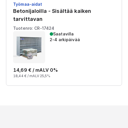
Työmaa-aidat
Betonijaloilla - Sisältää kaiken
tarvittavan
Tuotenro: CR-17424
Saatavilla
2-4 arkipäivää
14,69
€ /
m
ALV 0%
18,44
€ /
m
ALV 25,5%