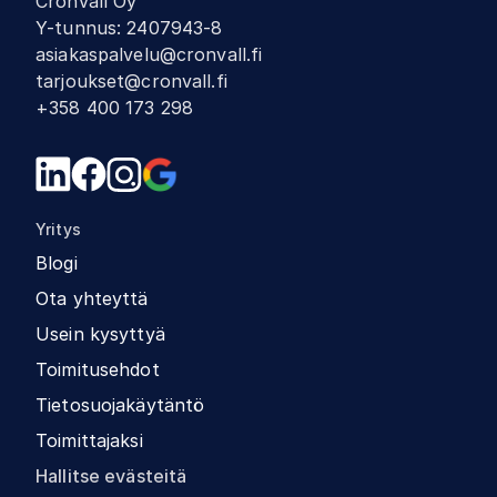
Cronvall Oy
Y-tunnus
:
2407943-8
asiakaspalvelu@cronvall.fi
tarjoukset@cronvall.fi
+358 400 173 298
Yritys
Blogi
Ota yhteyttä
Usein kysyttyä
Toimitusehdot
Tietosuojakäytäntö
Toimittajaksi
Hallitse evästeitä