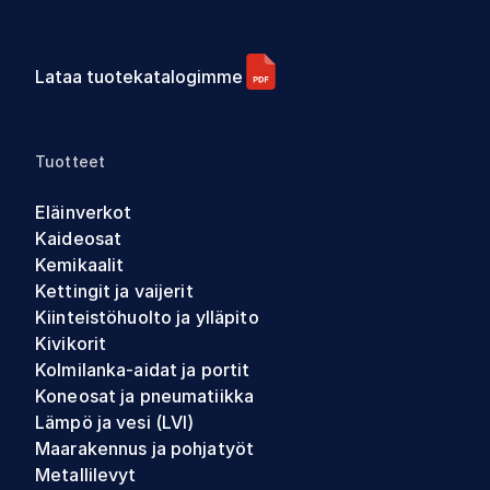
Lataa tuotekatalogimme
Tuotteet
Eläinverkot
Kaideosat
Kemikaalit
Kettingit ja vaijerit
Kiinteistöhuolto ja ylläpito
Kivikorit
Kolmilanka-aidat ja portit
Koneosat ja pneumatiikka
Lämpö ja vesi (LVI)
Maarakennus ja pohjatyöt
Metallilevyt