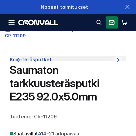
Nopeat toimitukset
Putket
Koneteräsputket
CR-11209
Koneteräsputket
Saumaton
tarkkuusteräsputki
E235 92.0x5.0mm
Tuotenro: CR-11209
Saatavilla
14-21 arkipäivää