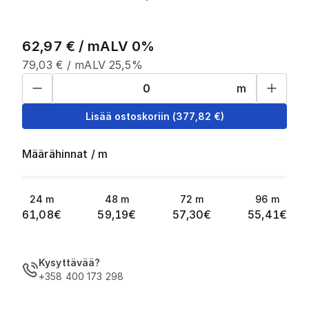
62,97
€ /
m
ALV 0%
79,03
€ /
m
ALV 25,5%
m
Lisää ostoskoriin
(
377,82
€)
Määrähinnat
/
m
24
m
48
m
72
m
96
m
61,08
€
59,19
€
57,30
€
55,41
€
Kysyttävää?
+358 400 173 298