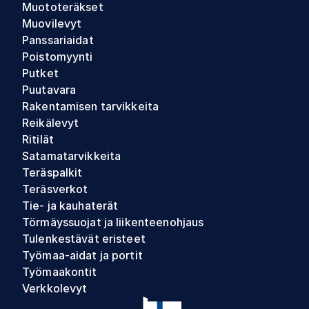
Muototeräkset
Muovilevyt
Panssariaidat
Poistomyynti
Putket
Puutavara
Rakentamisen tarvikkeita
Reikälevyt
Ritilät
Satamatarvikkeita
Teräspalkit
Teräsverkot
Tie- ja kauhaterät
Törmäyssuojat ja liikenteenohjaus
Tulenkestävät eristeet
Työmaa-aidat ja portit
Työmaakontit
Verkkolevyt