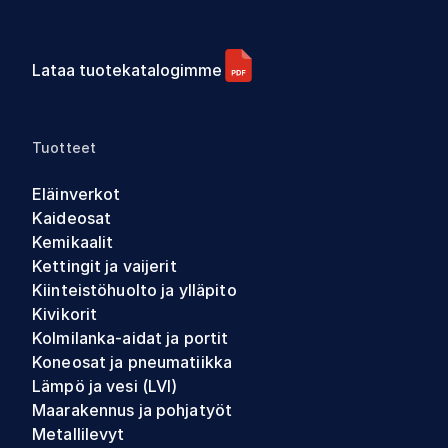
Lataa tuotekatalogimme
Tuotteet
Eläinverkot
Kaideosat
Kemikaalit
Kettingit ja vaijerit
Kiinteistöhuolto ja ylläpito
Kivikorit
Kolmilanka-aidat ja portit
Koneosat ja pneumatiikka
Lämpö ja vesi (LVI)
Maarakennus ja pohjatyöt
Metallilevyt