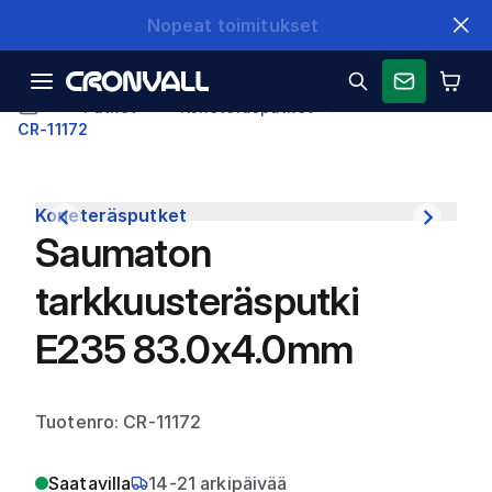
Nopeat toimitukset
Putket
Koneteräsputket
CR-11172
Koneteräsputket
Saumaton
tarkkuusteräsputki
E235 83.0x4.0mm
Tuotenro: CR-11172
Saatavilla
14-21 arkipäivää