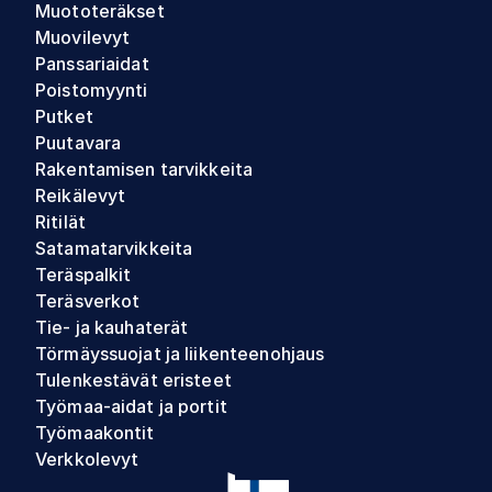
Muototeräkset
Muovilevyt
Panssariaidat
Poistomyynti
Putket
Puutavara
Rakentamisen tarvikkeita
Reikälevyt
Ritilät
Satamatarvikkeita
Teräspalkit
Teräsverkot
Tie- ja kauhaterät
Törmäyssuojat ja liikenteenohjaus
Tulenkestävät eristeet
Työmaa-aidat ja portit
Työmaakontit
Verkkolevyt