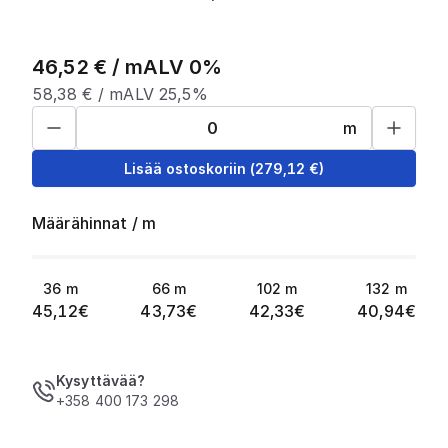
46,52
€ /
m
ALV 0%
58,38
€ /
m
ALV 25,5%
m
Lisää ostoskoriin
(
279,12
€)
Määrähinnat
/
m
36
m
66
m
102
m
132
m
45,12
€
43,73
€
42,33
€
40,94
€
Kysyttävää?
+358 400 173 298