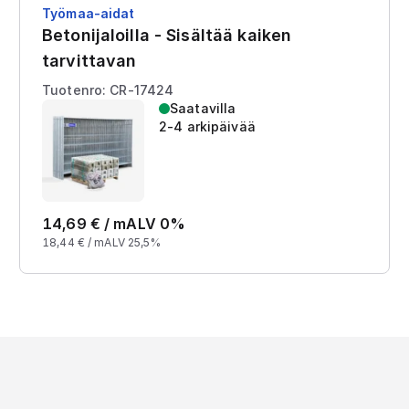
Työmaa-aidat
Betonijaloilla - Sisältää kaiken
tarvittavan
Tuotenro: CR-17424
Saatavilla
2-4 arkipäivää
14,69
€ /
m
ALV 0%
18,44
€ /
m
ALV 25,5%