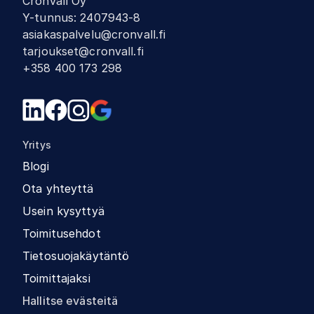
Cronvall Oy
Y-tunnus
:
2407943-8
asiakaspalvelu@cronvall.fi
tarjoukset@cronvall.fi
+358 400 173 298
Yritys
Blogi
Ota yhteyttä
Usein kysyttyä
Toimitusehdot
Tietosuojakäytäntö
Toimittajaksi
Hallitse evästeitä