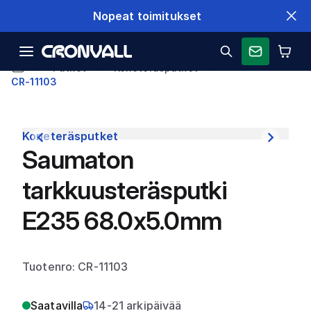
Nopeat toimitukset
Putket
Koneteräsputket
CR-11103
Koneteräsputket
Saumaton
tarkkuusteräsputki
E235 68.0x5.0mm
Tuotenro: CR-11103
Saatavilla
14-21 arkipäivää