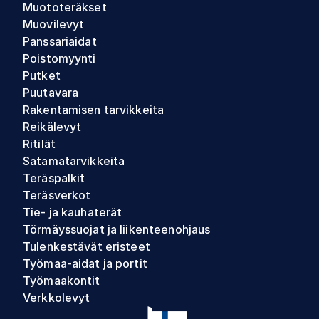
Muototeräkset
Muovilevyt
Panssariaidat
Poistomyynti
Putket
Puutavara
Rakentamisen tarvikkeita
Reikälevyt
Ritilät
Satamatarvikkeita
Teräspalkit
Teräsverkot
Tie- ja kauhaterät
Törmäyssuojat ja liikenteenohjaus
Tulenkestävät eristeet
Työmaa-aidat ja portit
Työmaakontit
Verkkolevyt