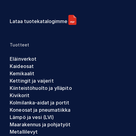
Lataa tuotekatalogimme
Tuotteet
Eläinverkot
Kaideosat
Kemikaalit
Kettingit ja vaijerit
Kiinteistöhuolto ja ylläpito
Kivikorit
Kolmilanka-aidat ja portit
Koneosat ja pneumatiikka
Lämpö ja vesi (LVI)
Maarakennus ja pohjatyöt
Metallilevyt