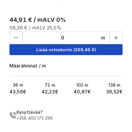
44,91
€ /
m
ALV 0%
56,36
€ /
m
ALV 25,5%
m
Lisää ostoskoriin
(
269,46
€)
Määrähinnat
/
m
36
m
72
m
102
m
138
m
43,56
€
42,22
€
40,87
€
39,52
€
Kysyttävää?
+358 400 173 298