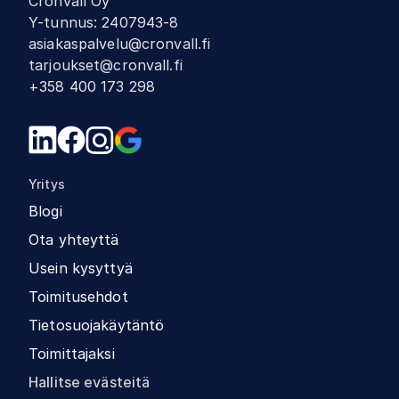
Cronvall Oy
Y-tunnus
:
2407943-8
asiakaspalvelu@cronvall.fi
tarjoukset@cronvall.fi
+358 400 173 298
Yritys
Blogi
Ota yhteyttä
Usein kysyttyä
Toimitusehdot
Tietosuojakäytäntö
Toimittajaksi
Hallitse evästeitä