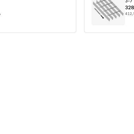
3-7 
328
%
412,