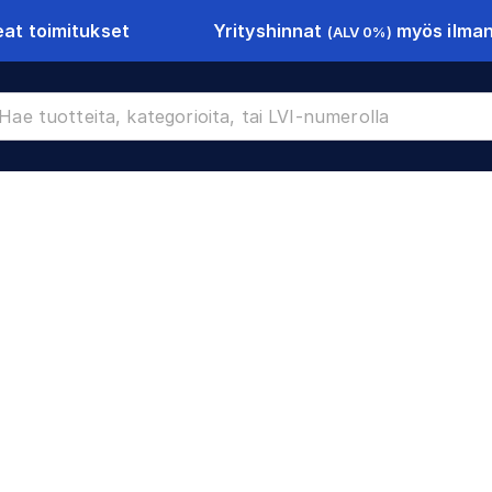
Yrityshinnat
myös ilman 
at toimitukset
(ALV 0%)
CR-11051