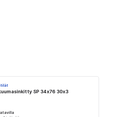
tilät
RS
 kuumasinkitty SP 34x76 30x3
R
Tu
2
atavilla