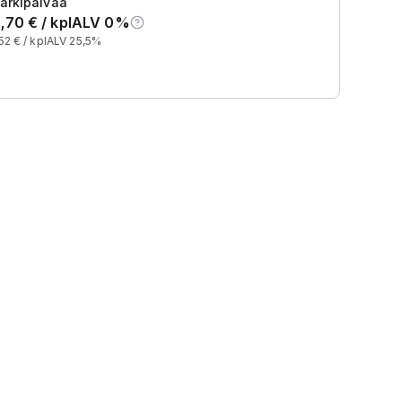
arkipäivää
,70
€ /
kpl
ALV 0%
52
€ /
kpl
ALV 25,5%