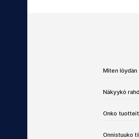
Miten löydän 
Näkyykö rahd
Onko tuotteit
Onnistuuko t