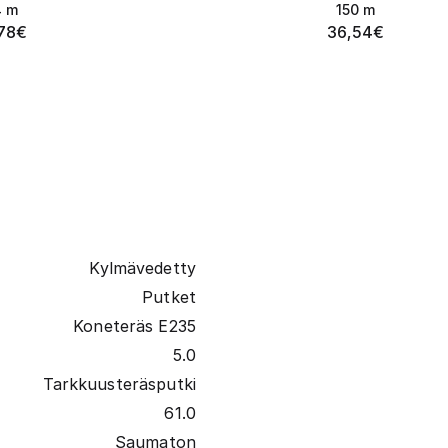
4
m
150
m
78
€
36,54
€
Kylmävedetty
Putket
Koneteräs E235
5.0
Tarkkuusteräsputki
61.0
Saumaton