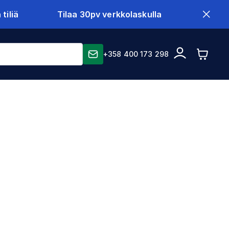
tiliä
Tilaa 30pv verkkolaskulla
+358 400 173 298