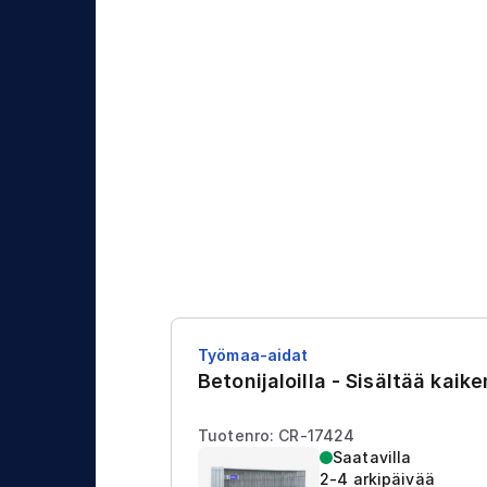
j
t
a
u
s
Työmaa-aidat
Betonijaloilla - Sisältää kaik
Tuotenro: CR-17424
Saatavilla
2-4 arkipäivää