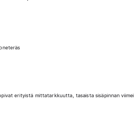
oneteräs
at erityistä mittatarkkuutta, tasaista sisäpinnan viimei