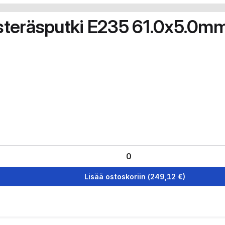
steräsputki E235 61.0x5.0m
Lisää ostoskoriin
(
249,12
€)