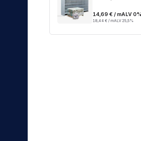
14,69
€ /
m
ALV 0
18,44
€ /
m
ALV 25,5%