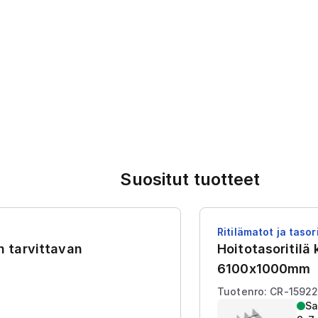
Suositut tuotteet
Ritilämatot ja tasori
en tarvittavan
Hoitotasoritilä
6100x1000mm
Tuotenro: CR-1592
Sa