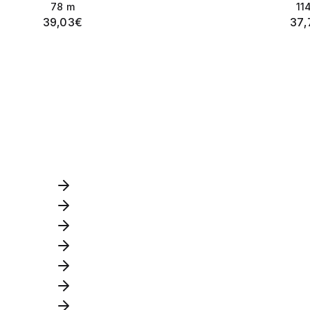
78
m
11
39,03
€
37,