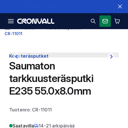
Nopeat toimitukset
Putket
Koneteräsputket
CR-11011
Koneteräsputket
Saumaton
tarkkuusteräsputki
E235 55.0x8.0mm
Tuotenro: CR-11011
Saatavilla
14-21 arkipäivää