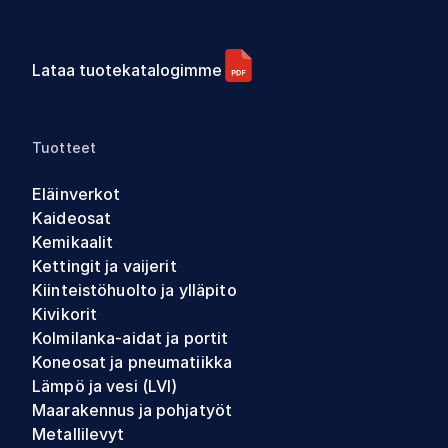
Lataa tuotekatalogimme
Tuotteet
Eläinverkot
Kaideosat
Kemikaalit
Kettingit ja vaijerit
Kiinteistöhuolto ja ylläpito
Kivikorit
Kolmilanka-aidat ja portit
Koneosat ja pneumatiikka
Lämpö ja vesi (LVI)
Maarakennus ja pohjatyöt
Metallilevyt