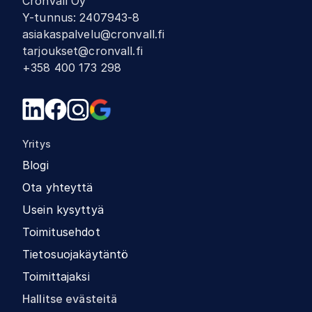
Cronvall Oy
Y-tunnus
:
2407943-8
asiakaspalvelu@cronvall.fi
tarjoukset@cronvall.fi
+358 400 173 298
Yritys
Blogi
Ota yhteyttä
Usein kysyttyä
Toimitusehdot
Tietosuojakäytäntö
Toimittajaksi
Hallitse evästeitä