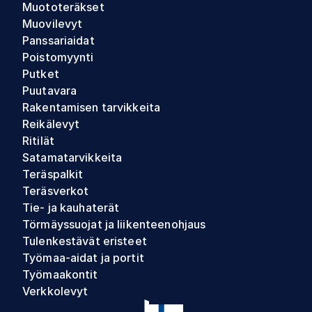
Muototeräkset
Muovilevyt
Panssariaidat
Poistomyynti
Putket
Puutavara
Rakentamisen tarvikkeita
Reikälevyt
Ritilät
Satamatarvikkeita
Teräspalkit
Teräsverkot
Tie- ja kauhaterät
Törmäyssuojat ja liikenteenohjaus
Tulenkestävät eristeet
Työmaa-aidat ja portit
Työmaakontit
Verkkolevyt