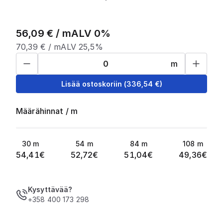
56,09
€ /
m
ALV 0%
70,39
€ /
m
ALV 25,5%
m
Lisää ostoskoriin
(
336,54
€)
Määrähinnat
/
m
30
m
54
m
84
m
108
m
54,41
€
52,72
€
51,04
€
49,36
€
Kysyttävää?
+358 400 173 298