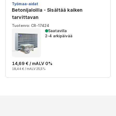
Työmaa-aidat
Betonijaloilla - Sisältää kaiken
tarvittavan
Tuotenro: CR-17424
Saatavilla
2-4 arkipäivää
14,69
€ /
m
ALV 0%
18,44
€ /
m
ALV 25,5%