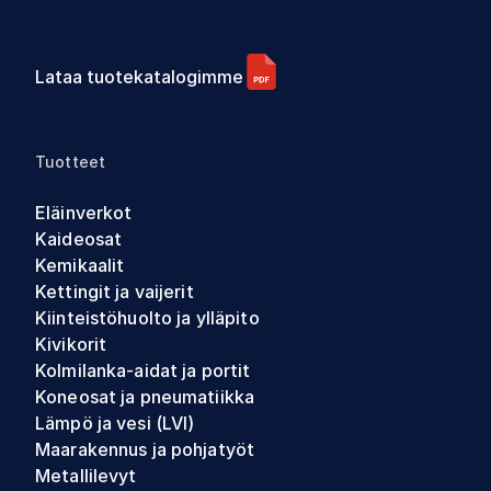
Lataa tuotekatalogimme
Tuotteet
Eläinverkot
Kaideosat
Kemikaalit
Kettingit ja vaijerit
Kiinteistöhuolto ja ylläpito
Kivikorit
Kolmilanka-aidat ja portit
Koneosat ja pneumatiikka
Lämpö ja vesi (LVI)
Maarakennus ja pohjatyöt
Metallilevyt