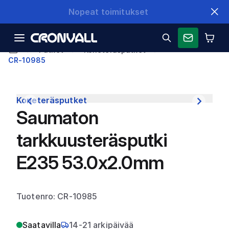
Nopeat toimitukset
Putket
Koneteräsputket
CR-10985
Koneteräsputket
Saumaton
tarkkuusteräsputki
E235 53.0x2.0mm
Tuotenro: CR-10985
Saatavilla
14-21 arkipäivää