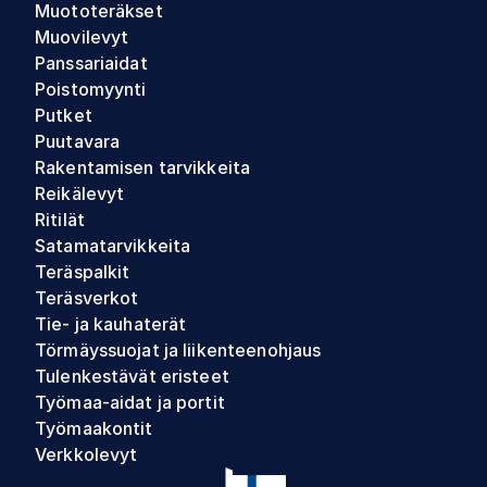
Muototeräkset
Muovilevyt
Panssariaidat
Poistomyynti
Putket
Puutavara
Rakentamisen tarvikkeita
Reikälevyt
Ritilät
Satamatarvikkeita
Teräspalkit
Teräsverkot
Tie- ja kauhaterät
Törmäyssuojat ja liikenteenohjaus
Tulenkestävät eristeet
Työmaa-aidat ja portit
Työmaakontit
Verkkolevyt