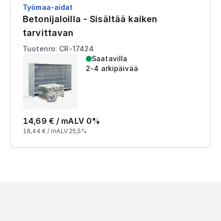
Työmaa-aidat
Betonijaloilla - Sisältää kaiken
tarvittavan
Tuotenro: CR-17424
Saatavilla
2-4 arkipäivää
14,69
€ /
m
ALV 0%
18,44
€ /
m
ALV 25,5%