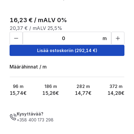
16,23
€ /
m
ALV 0%
20,37
€ /
m
ALV 25,5%
m
Lisää ostoskoriin
(
292,14
€)
Määrähinnat
/
m
96
m
186
m
282
m
372
m
15,74
€
15,26
€
14,77
€
14,28
€
Kysyttävää?
+358 400 173 298