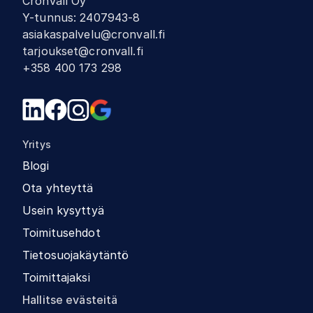
Cronvall Oy
Y-tunnus
:
2407943-8
asiakaspalvelu@cronvall.fi
tarjoukset@cronvall.fi
+358 400 173 298
Yritys
Blogi
Ota yhteyttä
Usein kysyttyä
Toimitusehdot
Tietosuojakäytäntö
Toimittajaksi
Hallitse evästeitä