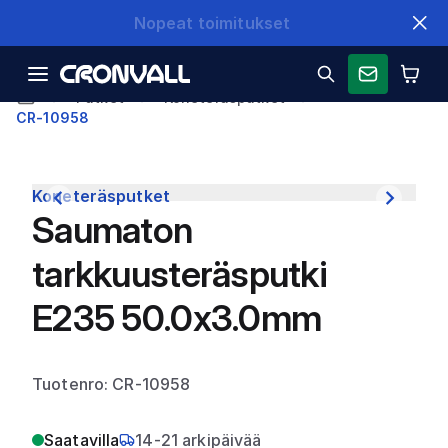
Nopeat toimitukset
Putket
Koneteräsputket
CR-10958
Koneteräsputket
Saumaton
tarkkuusteräsputki
E235 50.0x3.0mm
Tuotenro: CR-10958
Saatavilla
14-21 arkipäivää