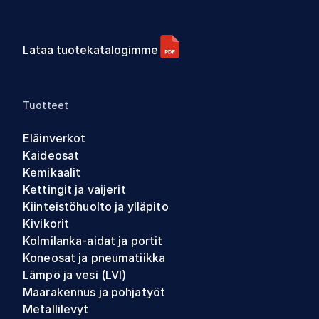
Lataa tuotekatalogimme
Tuotteet
Eläinverkot
Kaideosat
Kemikaalit
Kettingit ja vaijerit
Kiinteistöhuolto ja ylläpito
Kivikorit
Kolmilanka-aidat ja portit
Koneosat ja pneumatiikka
Lämpö ja vesi (LVI)
Maarakennus ja pohjatyöt
Metallilevyt