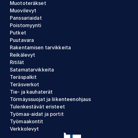
Muototeräkset
Muovilevyt
Panssariaidat
Poistomyynti
Putket
Puutavara
Rakentamisen tarvikkeita
Reikälevyt
Ritilät
Satamatarvikkeita
Teräspalkit
Teräsverkot
Tie- ja kauhaterät
Törmäyssuojat ja liikenteenohjaus
Tulenkestävät eristeet
Työmaa-aidat ja portit
Työmaakontit
Verkkolevyt