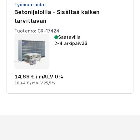
Työmaa-aidat
Betonijaloilla - Sisältää kaiken
tarvittavan
Tuotenro: CR-17424
Saatavilla
2-4 arkipäivää
14,69
€ /
m
ALV 0%
18,44
€ /
m
ALV 25,5%