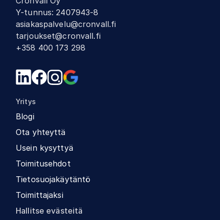
Cronvall Oy
Y-tunnus
:
2407943-8
asiakaspalvelu@cronvall.fi
tarjoukset@cronvall.fi
+358 400 173 298
Yritys
Blogi
Ota yhteyttä
Usein kysyttyä
Toimitusehdot
Tietosuojakäytäntö
Toimittajaksi
Hallitse evästeitä