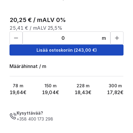
20,25
€ /
m
ALV 0%
25,41
€ /
m
ALV 25,5%
m
Lisää ostoskoriin
(
243,00
€)
Määrähinnat
/
m
78
m
150
m
228
m
300
m
19,64
€
19,04
€
18,43
€
17,82
€
Kysyttävää?
+358 400 173 298