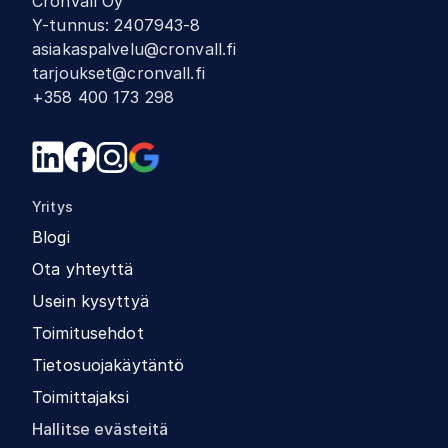
Cronvall Oy
Y-tunnus
:
2407943-8
asiakaspalvelu@cronvall.fi
tarjoukset@cronvall.fi
+358 400 173 298
Yritys
Blogi
Ota yhteyttä
Usein kysyttyä
Toimitusehdot
Tietosuojakäytäntö
Toimittajaksi
Hallitse evästeitä