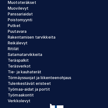
Muototeräkset
Muovilevyt
Panssariaidat
Poistomyynti
Putket
Puutavara
Rakentamisen tarvikkeita
Reikälevyt
Ritilät
Satamatarvikkeita
Teräspalkit
Teräsverkot
Tie- ja kauhaterät
Törmäyssuojat ja liikenteenohjaus
Tulenkestävät eristeet
Työmaa-aidat ja portit
Työmaakontit
Verkkolevyt