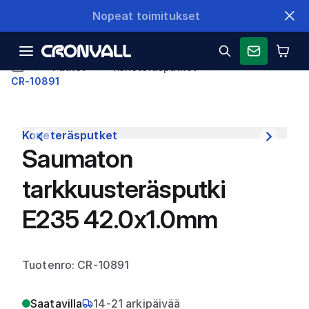
Nopeat toimitukset
Putket
Koneteräsputket
CR-10891
Koneteräsputket
Saumaton
tarkkuusteräsputki
E235 42.0x1.0mm
Tuotenro: CR-10891
Saatavilla
14-21 arkipäivää