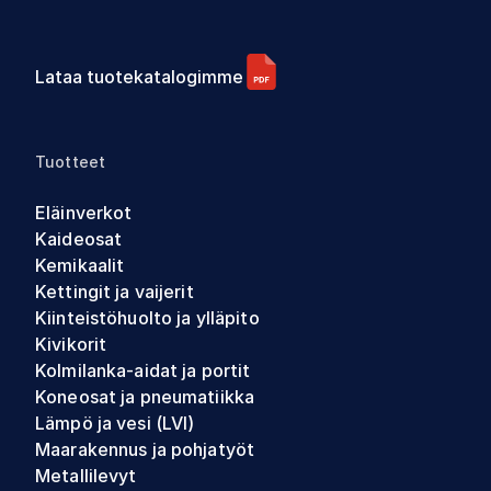
Lataa tuotekatalogimme
Tuotteet
Eläinverkot
Kaideosat
Kemikaalit
Kettingit ja vaijerit
Kiinteistöhuolto ja ylläpito
Kivikorit
Kolmilanka-aidat ja portit
Koneosat ja pneumatiikka
Lämpö ja vesi (LVI)
Maarakennus ja pohjatyöt
Metallilevyt