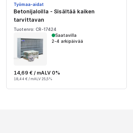
Työmaa-aidat
Betonijaloilla - Sisältää kaiken
tarvittavan
Tuotenro: CR-17424
Saatavilla
2-4 arkipäivää
14,69
€ /
m
ALV 0%
18,44
€ /
m
ALV 25,5%