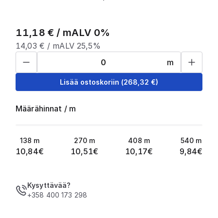
11,18
€ /
m
ALV 0%
14,03
€ /
m
ALV 25,5%
m
Lisää ostoskoriin
(
268,32
€)
Määrähinnat
/
m
138
m
270
m
408
m
540
m
10,84
€
10,51
€
10,17
€
9,84
€
Kysyttävää?
+358 400 173 298