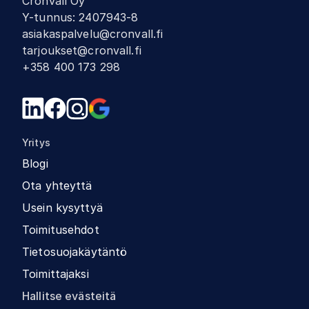
Cronvall Oy
Y-tunnus
:
2407943-8
asiakaspalvelu@cronvall.fi
tarjoukset@cronvall.fi
+358 400 173 298
Yritys
Blogi
Ota yhteyttä
Usein kysyttyä
Toimitusehdot
Tietosuojakäytäntö
Toimittajaksi
Hallitse evästeitä