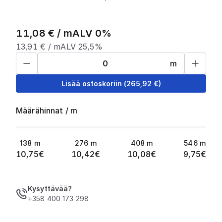
11,08
€ /
m
ALV 0%
13,91
€ /
m
ALV 25,5%
m
Lisää ostoskoriin
(
265,92
€)
Määrähinnat
/
m
138
m
276
m
408
m
546
m
10,75
€
10,42
€
10,08
€
9,75
€
Kysyttävää?
+358 400 173 298