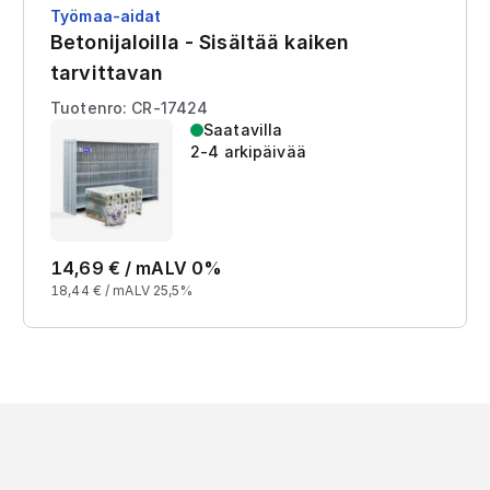
Työmaa-aidat
Betonijaloilla - Sisältää kaiken
tarvittavan
Tuotenro: CR-17424
Saatavilla
2-4 arkipäivää
14,69
€ /
m
ALV 0%
18,44
€ /
m
ALV 25,5%