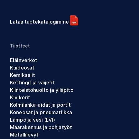
Lataa tuotekatalogimme
Tuotteet
Eläinverkot
Kaideosat
Kemikaalit
Kettingit ja vaijerit
Kiinteistöhuolto ja ylläpito
Kivikorit
Kolmilanka-aidat ja portit
Koneosat ja pneumatiikka
Lämpö ja vesi (LVI)
Maarakennus ja pohjatyöt
Metallilevyt