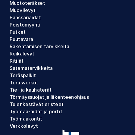
Muototeräkset
Muovilevyt
Panssariaidat
Poistomyynti
Putket
Puutavara
Rakentamisen tarvikkeita
Reikälevyt
Ritilät
Satamatarvikkeita
Teräspalkit
Teräsverkot
Tie- ja kauhaterät
Törmäyssuojat ja liikenteenohjaus
Tulenkestävät eristeet
Työmaa-aidat ja portit
Työmaakontit
Verkkolevyt