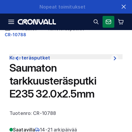
Nopeat toimitukset
Putket
Koneteräsputket
CR-10788
Koneteräsputket
Saumaton
tarkkuusteräsputki
E235 32.0x2.5mm
Tuotenro: CR-10788
Saatavilla
14-21 arkipäivää