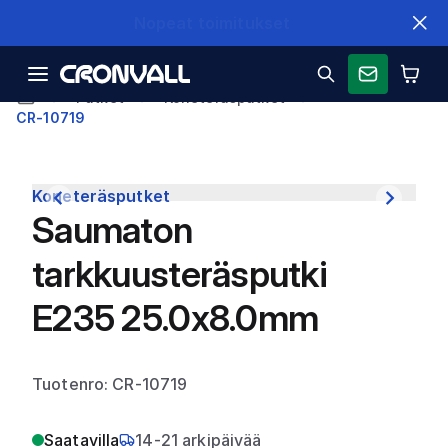
Nopeat toimitukset
Putket
Koneteräsputket
CR-10719
Koneteräsputket
Saumaton
tarkkuusteräsputki
E235 25.0x8.0mm
Tuotenro: CR-10719
Saatavilla
14-21 arkipäivää