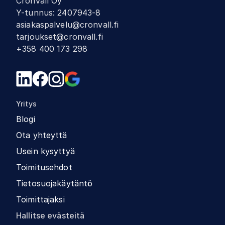
Cronvall Oy
Y-tunnus
:
2407943-8
asiakaspalvelu@cronvall.fi
tarjoukset@cronvall.fi
+358 400 173 298
Yritys
Blogi
Ota yhteyttä
Usein kysyttyä
Toimitusehdot
Tietosuojakäytäntö
Toimittajaksi
Hallitse evästeitä