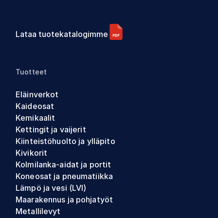
Lataa tuotekatalogimme
Tuotteet
Eläinverkot
Kaideosat
Kemikaalit
Kettingit ja vaijerit
Kiinteistöhuolto ja ylläpito
Kivikorit
Kolmilanka-aidat ja portit
Koneosat ja pneumatiikka
Lämpö ja vesi (LVI)
Maarakennus ja pohjatyöt
Metallilevyt