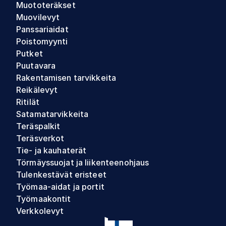
Muototeräkset
Muovilevyt
Panssariaidat
Poistomyynti
Putket
Puutavara
Rakentamisen tarvikkeita
Reikälevyt
Ritilät
Satamatarvikkeita
Teräspalkit
Teräsverkot
Tie- ja kauhaterät
Törmäyssuojat ja liikenteenohjaus
Tulenkestävät eristeet
Työmaa-aidat ja portit
Työmaakontit
Verkkolevyt