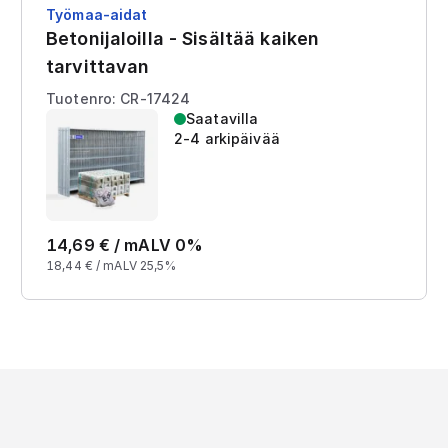
Työmaa-aidat
Betonijaloilla - Sisältää kaiken
tarvittavan
Tuotenro: CR-17424
Saatavilla
2-4 arkipäivää
14,69
€ /
m
ALV 0%
18,44
€ /
m
ALV 25,5%