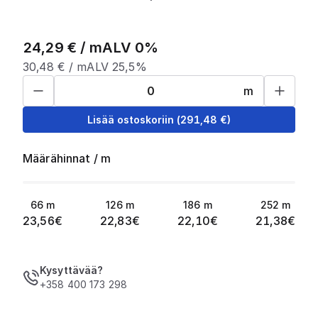
24,29
€ /
m
ALV 0%
30,48
€ /
m
ALV 25,5%
m
Lisää ostoskoriin
(
291,48
€)
Määrähinnat
/
m
66
m
126
m
186
m
252
m
23,56
€
22,83
€
22,10
€
21,38
€
Kysyttävää?
+358 400 173 298