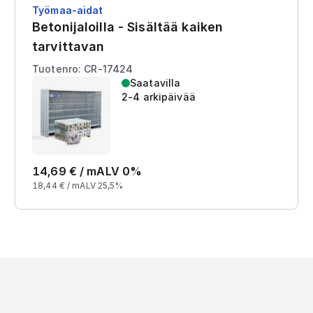
Työmaa-aidat
Betonijaloilla - Sisältää kaiken
tarvittavan
Tuotenro: CR-17424
Saatavilla
2-4 arkipäivää
14,69
€ /
m
ALV 0%
18,44
€ /
m
ALV 25,5%