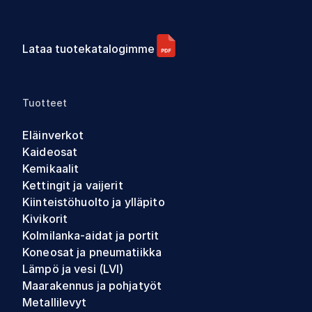
Lataa tuotekatalogimme
Tuotteet
Eläinverkot
Kaideosat
Kemikaalit
Kettingit ja vaijerit
Kiinteistöhuolto ja ylläpito
Kivikorit
Kolmilanka-aidat ja portit
Koneosat ja pneumatiikka
Lämpö ja vesi (LVI)
Maarakennus ja pohjatyöt
Metallilevyt