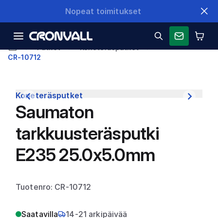
Nopeat toimitukset
Putket
Koneteräsputket
CR-10712
Koneteräsputket
Saumaton
tarkkuusteräsputki
E235 25.0x5.0mm
Tuotenro: CR-10712
Saatavilla
14-21 arkipäivää