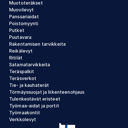
Muototeräkset
Muovilevyt
Panssariaidat
Poistomyynti
Putket
Puutavara
Rakentamisen tarvikkeita
Reikälevyt
Ritilät
Satamatarvikkeita
Teräspalkit
Teräsverkot
Tie- ja kauhaterät
Törmäyssuojat ja liikenteenohjaus
Tulenkestävät eristeet
Työmaa-aidat ja portit
Työmaakontit
Verkkolevyt