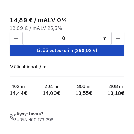
14,89
€ /
m
ALV 0%
18,69
€ /
m
ALV 25,5%
m
Lisää ostoskoriin
(
268,02
€)
Määrähinnat
/
m
102
m
204
m
306
m
408
m
14,44
€
14,00
€
13,55
€
13,10
€
Kysyttävää?
+358 400 173 298