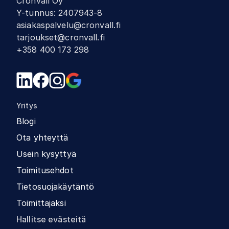
Cronvall Oy
Y-tunnus
:
2407943-8
asiakaspalvelu@cronvall.fi
tarjoukset@cronvall.fi
+358 400 173 298
Yritys
Blogi
Ota yhteyttä
Usein kysyttyä
Toimitusehdot
Tietosuojakäytäntö
Toimittajaksi
Hallitse evästeitä