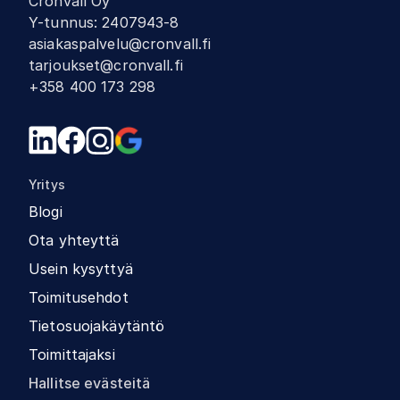
Cronvall Oy
Y-tunnus
:
2407943-8
asiakaspalvelu@cronvall.fi
tarjoukset@cronvall.fi
+358 400 173 298
Yritys
Blogi
Ota yhteyttä
Usein kysyttyä
Toimitusehdot
Tietosuojakäytäntö
Toimittajaksi
Hallitse evästeitä