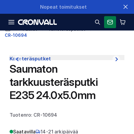
Nopeat toimitukset
Putket
Koneteräsputket
CR-10694
Koneteräsputket
Saumaton
tarkkuusteräsputki
E235 24.0x5.0mm
Tuotenro: CR-10694
Saatavilla
14-21 arkipäivää