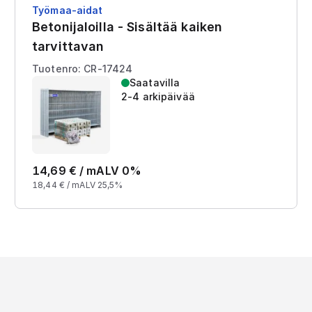
Työmaa-aidat
Betonijaloilla - Sisältää kaiken
tarvittavan
Tuotenro: CR-17424
Saatavilla
2-4 arkipäivää
14,69
€ /
m
ALV 0%
18,44
€ /
m
ALV 25,5%