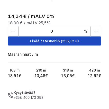
14,34
€ /
m
ALV 0%
18,00
€ /
m
ALV 25,5%
m
Lisää ostoskoriin
(
258,12
€)
Määrähinnat
/
m
108
m
210
m
318
m
420
m
13,91
€
13,48
€
13,05
€
12,62
€
Kysyttävää?
+358 400 173 298