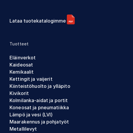
Lataa tuotekatalogimme
Tuotteet
Eläinverkot
Kaideosat
Kemikaalit
Kettingit ja vaijerit
Kiinteistöhuolto ja ylläpito
Kivikorit
Kolmilanka-aidat ja portit
Koneosat ja pneumatiikka
Lämpö ja vesi (LVI)
Maarakennus ja pohjatyöt
Metallilevyt