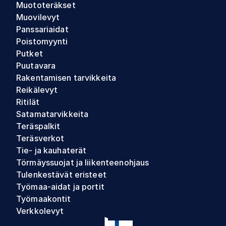
Muototeräkset
Muovilevyt
Panssariaidat
Poistomyynti
Putket
Puutavara
Rakentamisen tarvikkeita
Reikälevyt
Ritilät
Satamatarvikkeita
Teräspalkit
Teräsverkot
Tie- ja kauhaterät
Törmäyssuojat ja liikenteenohjaus
Tulenkestävät eristeet
Työmaa-aidat ja portit
Työmaakontit
Verkkolevyt