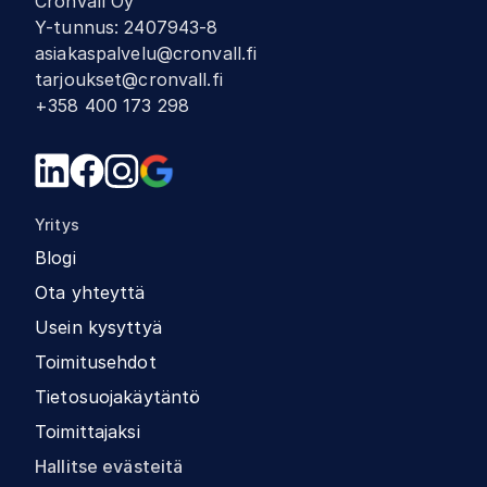
Cronvall Oy
Y-tunnus
:
2407943-8
asiakaspalvelu@cronvall.fi
tarjoukset@cronvall.fi
+358 400 173 298
Yritys
Blogi
Ota yhteyttä
Usein kysyttyä
Toimitusehdot
Tietosuojakäytäntö
Toimittajaksi
Hallitse evästeitä