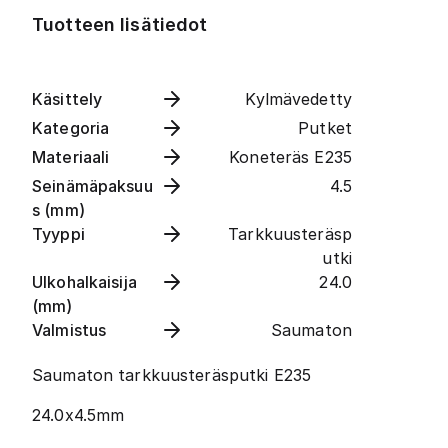
Tuotteen lisätiedot
Käsittely
Kylmävedetty
Kategoria
Putket
Materiaali
Koneteräs E235
Seinämäpaksuu
4.5
s (mm)
Tyyppi
Tarkkuusteräsp
utki
Ulkohalkaisija
24.0
(mm)
Valmistus
Saumaton
Saumaton tarkkuusteräsputki E235
24.0x4.5mm