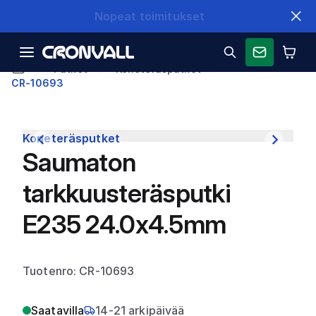
Nopeat toimitukset
Putket
Koneteräsputket
CR-10693
Koneteräsputket
Saumaton
tarkkuusteräsputki
E235 24.0x4.5mm
Tuotenro: CR-10693
Saatavilla
14-21 arkipäivää