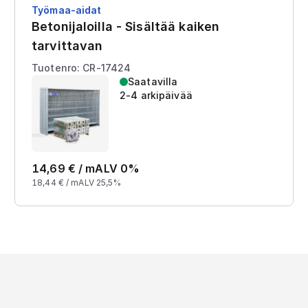
Työmaa-aidat
Betonijaloilla - Sisältää kaiken
tarvittavan
Tuotenro: CR-17424
Saatavilla
2-4 arkipäivää
14,69
€ /
m
ALV 0%
18,44
€ /
m
ALV 25,5%