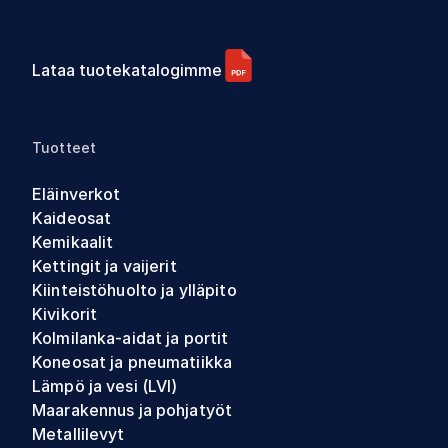
Lataa tuotekatalogimme
Tuotteet
Eläinverkot
Kaideosat
Kemikaalit
Kettingit ja vaijerit
Kiinteistöhuolto ja ylläpito
Kivikorit
Kolmilanka-aidat ja portit
Koneosat ja pneumatiikka
Lämpö ja vesi (LVI)
Maarakennus ja pohjatyöt
Metallilevyt