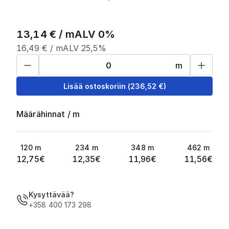
13,14
€ /
m
ALV 0%
16,49
€ /
m
ALV 25,5%
m
Lisää ostoskoriin
(
236,52
€)
Määrähinnat
/
m
120
m
234
m
348
m
462
m
12,75
€
12,35
€
11,96
€
11,56
€
Kysyttävää?
+358 400 173 298