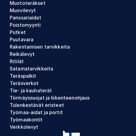
Muototeräkset
Muovilevyt
Panssariaidat
Poistomyynti
Putket
Puutavara
Rakentamisen tarvikkeita
Reikälevyt
Ritilät
Satamatarvikkeita
Teräspalkit
Teräsverkot
Tie- ja kauhaterät
Törmäyssuojat ja liikenteenohjaus
Tulenkestävät eristeet
Työmaa-aidat ja portit
Työmaakontit
Verkkolevyt