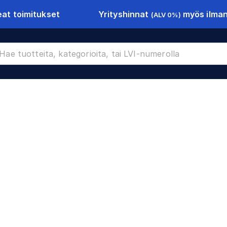
Yrityshinnat
myös ilman 
at toimitukset
(ALV 0%)
CR-10603