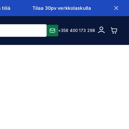
tiliä
Tilaa 30pv verkkolaskulla
+358 400 173 298