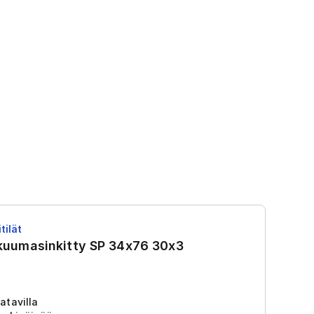
tilät
RS
 kuumasinkitty SP 34x76 30x3
R
Tu
2
atavilla