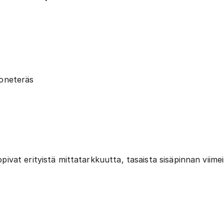
oneteräs
at erityistä mittatarkkuutta, tasaista sisäpinnan viimei