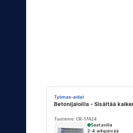
j
t
a
u
s
Työmaa-aidat
Betonijaloilla - Sisältää kaik
Tuotenro: CR-17424
Saatavilla
2-4 arkipäivää