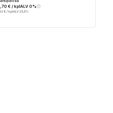
arkipäivää
,70
€ /
kpl
ALV 0%
52
€ /
kpl
ALV 25,5%