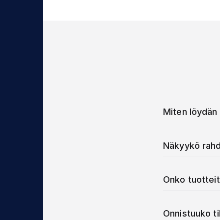
Miten löydän 
Näkyykö rahd
Onko tuotteit
Onnistuuko t