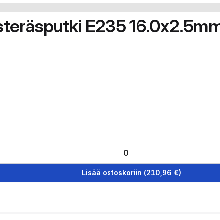
steräsputki E235 16.0x2.5m
Lisää ostoskoriin
(
210,96
€)