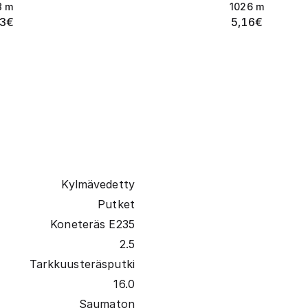
8
m
1026
m
33
€
5,16
€
Kylmävedetty
Putket
Koneteräs E235
2.5
Tarkkuusteräsputki
16.0
Saumaton