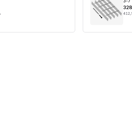
3-7 
328
%
412,