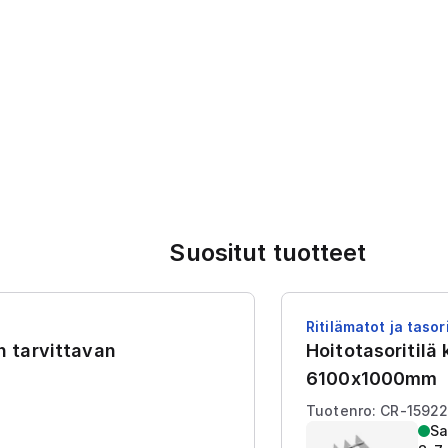
Suositut tuotteet
Ritilämatot ja tasori
en tarvittavan
Hoitotasoritilä
6100x1000mm
Tuotenro: CR-1592
Sa