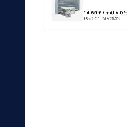
14,69
€ /
m
ALV 0
18,44
€ /
m
ALV 25,5%