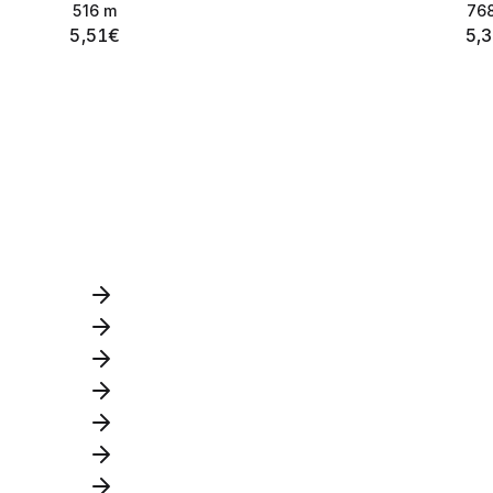
516
m
76
5,51
€
5,