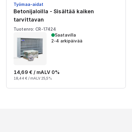
Työmaa-aidat
Betonijaloilla - Sisältää kaiken
tarvittavan
Tuotenro: CR-17424
Saatavilla
2-4 arkipäivää
14,69
€ /
m
ALV 0%
18,44
€ /
m
ALV 25,5%