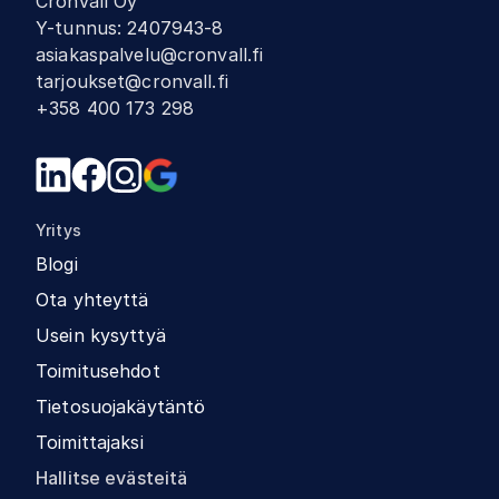
Cronvall Oy
Y-tunnus
:
2407943-8
asiakaspalvelu@cronvall.fi
tarjoukset@cronvall.fi
+358 400 173 298
Yritys
Blogi
Ota yhteyttä
Usein kysyttyä
Toimitusehdot
Tietosuojakäytäntö
Toimittajaksi
Hallitse evästeitä