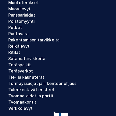
Muototeräkset
Muovilevyt
Panssariaidat
Poistomyynti
Putket
Puutavara
Rakentamisen tarvikkeita
Reikälevyt
Ritilät
Satamatarvikkeita
Teräspalkit
Teräsverkot
Tie- ja kauhaterät
Törmäyssuojat ja liikenteenohjaus
Tulenkestävät eristeet
Työmaa-aidat ja portit
Työmaakontit
Verkkolevyt