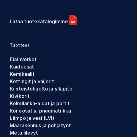
Lataa tuotekatalogimme
Tuotteet
Eläinverkot
Kaideosat
Kemikaalit
Kettingit ja vaijerit
Kiinteistöhuolto ja ylläpito
Kivikorit
Kolmilanka-aidat ja portit
Koneosat ja pneumatiikka
Lämpö ja vesi (LVI)
Maarakennus ja pohjatyöt
Metallilevyt