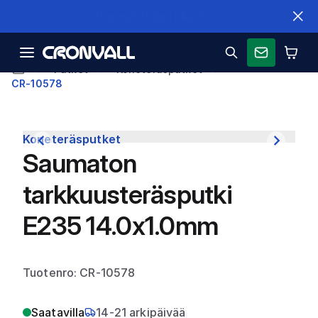
Nopeat toimitukset
Putket
Koneteräsputket
CR-10578
Koneteräsputket
Saumaton
tarkkuusteräsputki
E235 14.0x1.0mm
Tuotenro: CR-10578
Saatavilla
14-21 arkipäivää