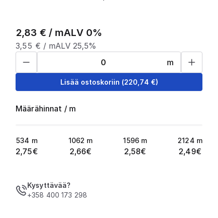
2,83
€ /
m
ALV 0%
3,55
€ /
m
ALV 25,5%
m
Lisää ostoskoriin
(
220,74
€)
Määrähinnat
/
m
534
m
1062
m
1596
m
2124
m
2,75
€
2,66
€
2,58
€
2,49
€
Kysyttävää?
+358 400 173 298