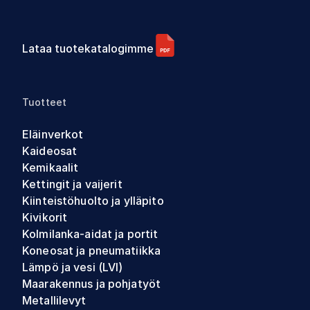
Lataa tuotekatalogimme
Tuotteet
Eläinverkot
Kaideosat
Kemikaalit
Kettingit ja vaijerit
Kiinteistöhuolto ja ylläpito
Kivikorit
Kolmilanka-aidat ja portit
Koneosat ja pneumatiikka
Lämpö ja vesi (LVI)
Maarakennus ja pohjatyöt
Metallilevyt