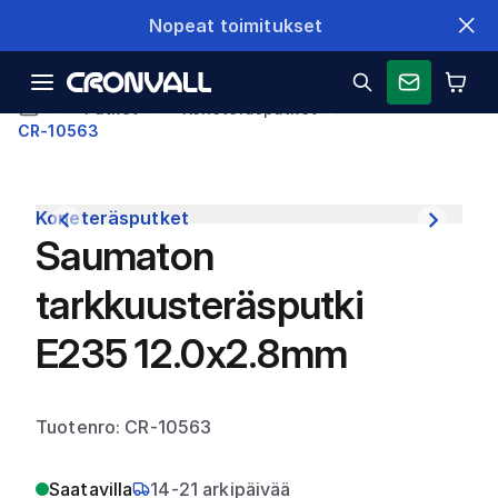
Nopeat toimitukset
Putket
Koneteräsputket
CR-10563
Koneteräsputket
Saumaton
tarkkuusteräsputki
E235 12.0x2.8mm
Tuotenro: CR-10563
Saatavilla
14-21 arkipäivää