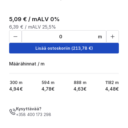
5,09
€ /
m
ALV 0%
6,39
€ /
m
ALV 25,5%
m
Lisää ostoskoriin
(
213,78
€)
Määrähinnat
/
m
300
m
594
m
888
m
1182
m
4,94
€
4,78
€
4,63
€
4,48
€
Kysyttävää?
+358 400 173 298