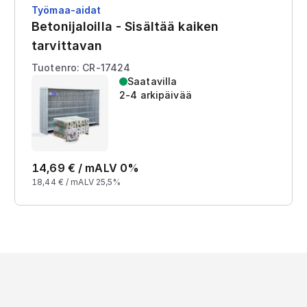
Työmaa-aidat
Betonijaloilla - Sisältää kaiken
tarvittavan
Tuotenro: CR-17424
Saatavilla
2-4 arkipäivää
14,69
€ /
m
ALV 0%
18,44
€ /
m
ALV 25,5%