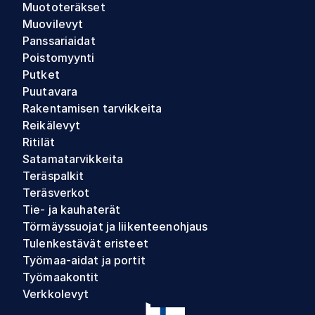
Muototeräkset
Muovilevyt
Panssariaidat
Poistomyynti
Putket
Puutavara
Rakentamisen tarvikkeita
Reikälevyt
Ritilät
Satamatarvikkeita
Teräspalkit
Teräsverkot
Tie- ja kauhaterät
Törmäyssuojat ja liikenteenohjaus
Tulenkestävät eristeet
Työmaa-aidat ja portit
Työmaakontit
Verkkolevyt