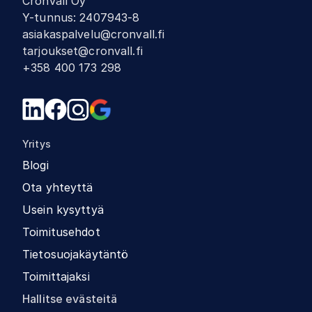
Cronvall Oy
Y-tunnus
:
2407943-8
asiakaspalvelu@cronvall.fi
tarjoukset@cronvall.fi
+358 400 173 298
Yritys
Blogi
Ota yhteyttä
Usein kysyttyä
Toimitusehdot
Tietosuojakäytäntö
Toimittajaksi
Hallitse evästeitä