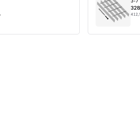
3-7 
328
%
412,