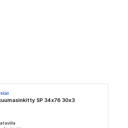
tilät
RS
 kuumasinkitty SP 34x76 30x3
R
Tu
2
atavilla