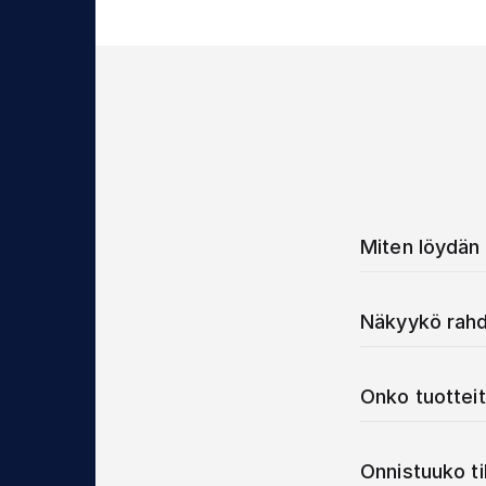
Miten löydän 
Näkyykö rahd
Onko tuotteit
Onnistuuko t