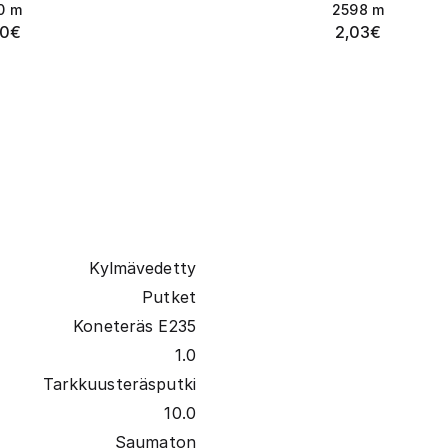
0
m
2598
m
10
€
2,03
€
Kylmävedetty
Putket
Koneteräs E235
1.0
Tarkkuusteräsputki
10.0
Saumaton