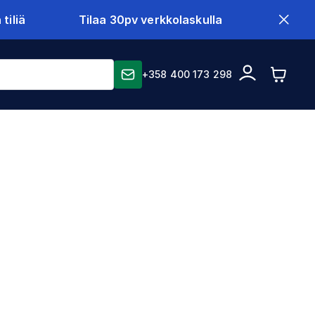
tiliä
Tilaa 30pv verkkolaskulla
+358 400 173 298