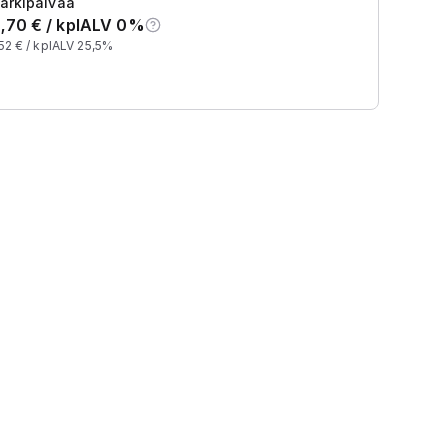
arkipäivää
,70
€ /
kpl
ALV 0%
52
€ /
kpl
ALV 25,5%