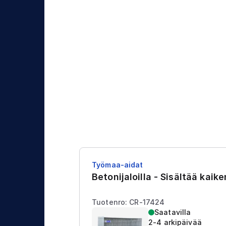
j
t
a
u
s
Työmaa-aidat
Betonijaloilla - Sisältää kaik
Tuotenro: CR-17424
Saatavilla
2-4 arkipäivää