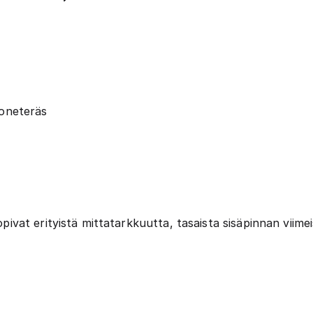
oneteräs
at erityistä mittatarkkuutta, tasaista sisäpinnan viimei