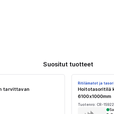
Suositut tuotteet
Ritilämatot ja tasori
en tarvittavan
Hoitotasoritilä
6100x1000mm
Tuotenro: CR-1592
Sa