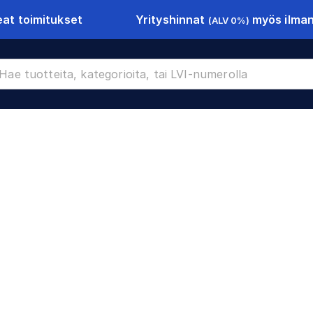
Yrityshinnat
myös ilman 
at toimitukset
(ALV 0%)
CR-10541