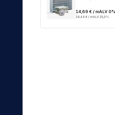
14,69
€ /
m
ALV 0
18,44
€ /
m
ALV 25,5%