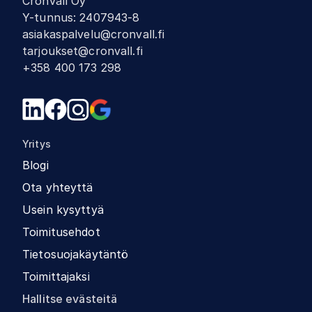
Cronvall Oy
Y-tunnus
:
2407943-8
asiakaspalvelu@cronvall.fi
tarjoukset@cronvall.fi
+358 400 173 298
Yritys
Blogi
Ota yhteyttä
Usein kysyttyä
Toimitusehdot
Tietosuojakäytäntö
Toimittajaksi
Hallitse evästeitä