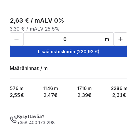
2,63
€ /
m
ALV 0%
3,30
€ /
m
ALV 25,5%
m
Lisää ostoskoriin
(
220,92
€)
Määrähinnat
/
m
576
m
1146
m
1716
m
2286
m
2,55
€
2,47
€
2,39
€
2,31
€
Kysyttävää?
+358 400 173 298