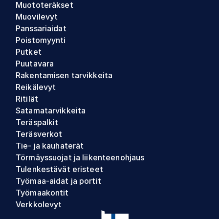
Muototeräkset
Muovilevyt
Panssariaidat
Poistomyynti
Putket
Puutavara
Rakentamisen tarvikkeita
Reikälevyt
Ritilät
Satamatarvikkeita
Teräspalkit
Teräsverkot
Tie- ja kauhaterät
Törmäyssuojat ja liikenteenohjaus
Tulenkestävät eristeet
Työmaa-aidat ja portit
Työmaakontit
Verkkolevyt