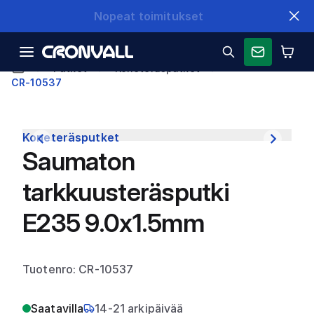
Nopeat toimitukset
Putket
Koneteräsputket
CR-10537
Koneteräsputket
Saumaton
tarkkuusteräsputki
E235 9.0x1.5mm
Tuotenro: CR-10537
Saatavilla
14-21 arkipäivää