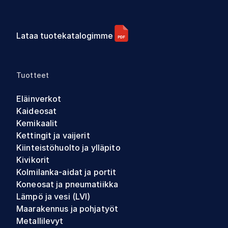
Lataa tuotekatalogimme
Tuotteet
Eläinverkot
Kaideosat
Kemikaalit
Kettingit ja vaijerit
Kiinteistöhuolto ja ylläpito
Kivikorit
Kolmilanka-aidat ja portit
Koneosat ja pneumatiikka
Lämpö ja vesi (LVI)
Maarakennus ja pohjatyöt
Metallilevyt