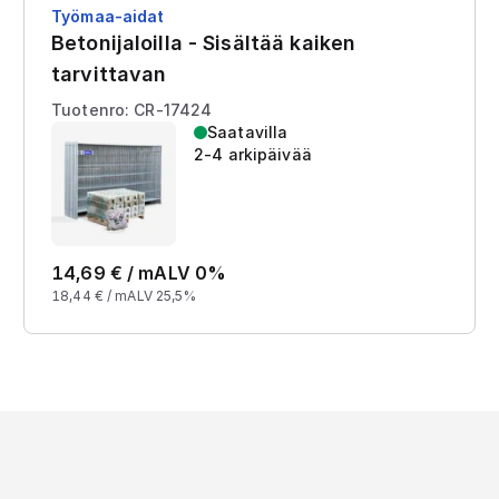
Työmaa-aidat
Betonijaloilla - Sisältää kaiken
tarvittavan
Tuotenro: CR-17424
Saatavilla
2-4 arkipäivää
14,69
€ /
m
ALV 0%
18,44
€ /
m
ALV 25,5%