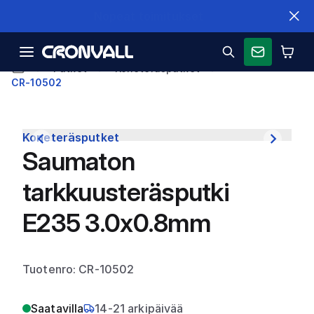
Nopeat toimitukset
Putket
Koneteräsputket
CR-10502
Koneteräsputket
Saumaton
tarkkuusteräsputki
E235 3.0x0.8mm
Tuotenro: CR-10502
Saatavilla
14-21 arkipäivää