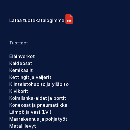
Lataa tuotekatalogimme
Tuotteet
Eläinverkot
Kaideosat
Kemikaalit
Kettingit ja vaijerit
Kiinteistöhuolto ja ylläpito
Kivikorit
Kolmilanka-aidat ja portit
Koneosat ja pneumatiikka
Lämpö ja vesi (LVI)
Maarakennus ja pohjatyöt
Metallilevyt