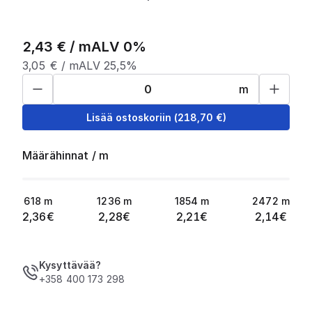
2,43
€ /
m
ALV 0%
3,05
€ /
m
ALV 25,5%
m
Lisää ostoskoriin
(
218,70
€)
Määrähinnat
/
m
618
m
1236
m
1854
m
2472
m
2,36
€
2,28
€
2,21
€
2,14
€
Kysyttävää?
+358 400 173 298