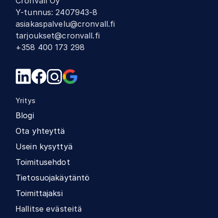
Cronvall Oy
Y-tunnus
:
2407943-8
asiakaspalvelu@cronvall.fi
tarjoukset@cronvall.fi
+358 400 173 298
Yritys
Blogi
Ota yhteyttä
Usein kysyttyä
Toimitusehdot
Tietosuojakäytäntö
Toimittajaksi
Hallitse evästeitä