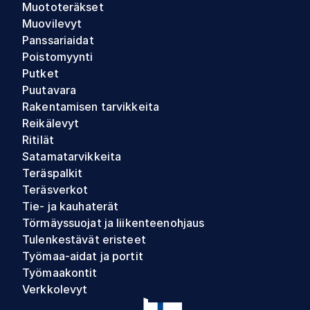
Muototeräkset
Muovilevyt
Panssariaidat
Poistomyynti
Putket
Puutavara
Rakentamisen tarvikkeita
Reikälevyt
Ritilät
Satamatarvikkeita
Teräspalkit
Teräsverkot
Tie- ja kauhaterät
Törmäyssuojat ja liikenteenohjaus
Tulenkestävät eristeet
Työmaa-aidat ja portit
Työmaakontit
Verkkolevyt