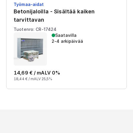
Työmaa-aidat
Betonijaloilla - Sisältää kaiken
tarvittavan
Tuotenro: CR-17424
Saatavilla
2-4 arkipäivää
14,69
€ /
m
ALV 0%
18,44
€ /
m
ALV 25,5%