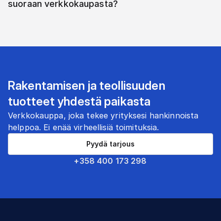
suoraan verkkokaupasta?
Rakentamisen ja teollisuuden
tuotteet yhdestä paikasta
Verkkokauppa, joka tekee yrityksesi hankinnoista
helppoa. Ei enää virheellisiä toimituksia.
Pyydä tarjous
+358 400 173 298