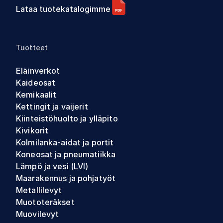
Lataa tuotekatalogimme
Tuotteet
Eläinverkot
Kaideosat
Kemikaalit
Kettingit ja vaijerit
Kiinteistöhuolto ja ylläpito
Kivikorit
Kolmilanka-aidat ja portit
Koneosat ja pneumatiikka
Lämpö ja vesi (LVI)
Maarakennus ja pohjatyöt
Metallilevyt
Muototeräkset
Muovilevyt