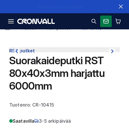
Nopeat toimitukset
Putket
RST putket
CR-10415
RST putket
Suorakaideputki RST
80x40x3mm harjattu
6000mm
Tuotenro: CR-10415
Saatavilla
3-5 arkipäivää