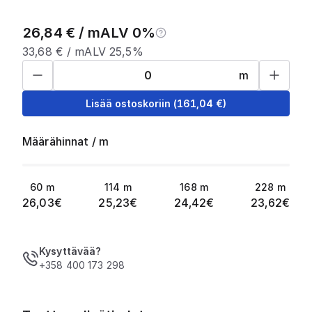
26,84
€ /
m
ALV 0%
33,68
€ /
m
ALV 25,5%
m
Lisää ostoskoriin
(
161,04
€)
Määrähinnat
/
m
60
m
114
m
168
m
228
m
26,03
€
25,23
€
24,42
€
23,62
€
Kysyttävää?
+358 400 173 298