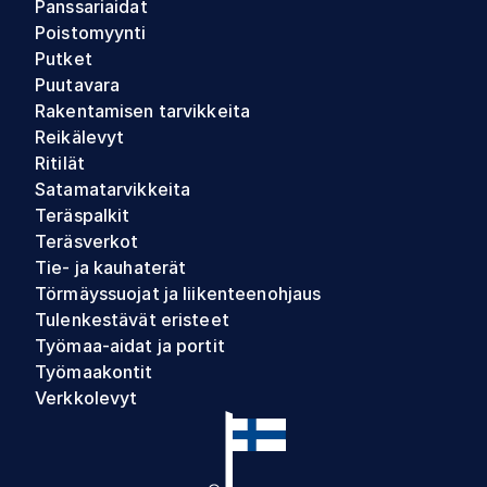
Panssariaidat
Poistomyynti
Putket
Puutavara
Rakentamisen tarvikkeita
Reikälevyt
Ritilät
Satamatarvikkeita
Teräspalkit
Teräsverkot
Tie- ja kauhaterät
Törmäyssuojat ja liikenteenohjaus
Tulenkestävät eristeet
Työmaa-aidat ja portit
Työmaakontit
Verkkolevyt