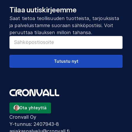
Tilaa uutiskirjeemme
Saat tietoa teollisuuden tuotteista, tarjouksista
ja palveluistamme suoraan sähköpostiisi. Voit
peruuttaa tilauksen milloin tahansa.
Tutustu nyt
Ota yhteyttä
Cronvall Oy
Y-tunnus
:
2407943-8
asiakaspalvelu@cronvall.fi