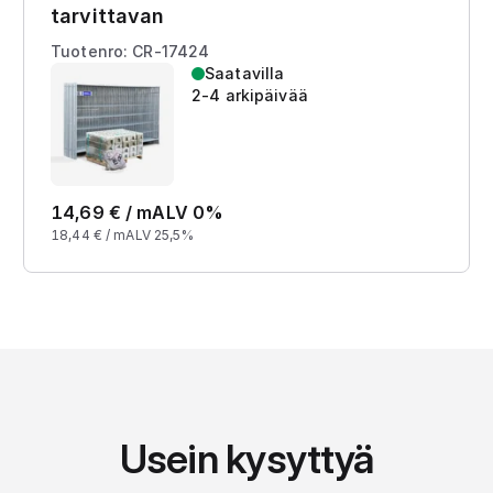
tarvittavan
Tuotenro: CR-17424
Saatavilla
2-4 arkipäivää
14,69
€ /
m
ALV 0%
18,44
€ /
m
ALV 25,5%
Usein kysyttyä