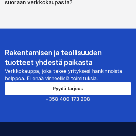
suoraan verkkokaupasta?
Rakentamisen ja teollisuuden
tuotteet yhdestä paikasta
Verkkokauppa, joka tekee yrityksesi hankinnoista
helppoa. Ei enää virheellisiä toimituksia.
Pyydä tarjous
+358 400 173 298