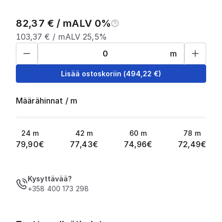
82,37
€ /
m
ALV 0%
103,37
€ /
m
ALV 25,5%
m
Lisää ostoskoriin
(
494,22
€)
Määrähinnat
/
m
24
m
42
m
60
m
78
m
79,90
€
77,43
€
74,96
€
72,49
€
Kysyttävää?
+358 400 173 298