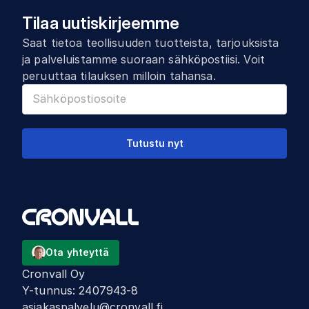
Tilaa uutiskirjeemme
Saat tietoa teollisuuden tuotteista, tarjouksista
ja palveluistamme suoraan sähköpostiisi. Voit
peruuttaa tilauksen milloin tahansa.
Tutustu nyt
Ota yhteyttä
Cronvall Oy
Y-tunnus
:
2407943-8
asiakaspalvelu@cronvall.fi