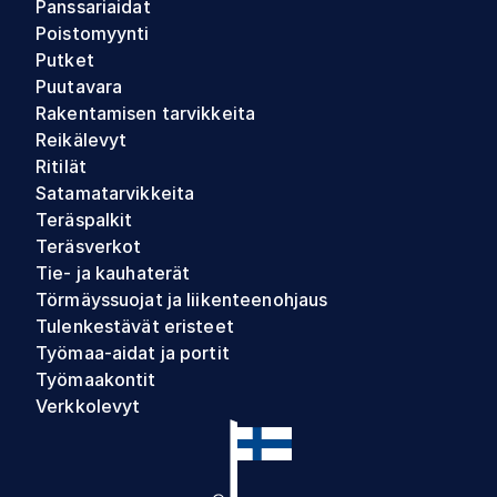
Panssariaidat
Poistomyynti
Putket
Puutavara
Rakentamisen tarvikkeita
Reikälevyt
Ritilät
Satamatarvikkeita
Teräspalkit
Teräsverkot
Tie- ja kauhaterät
Törmäyssuojat ja liikenteenohjaus
Tulenkestävät eristeet
Työmaa-aidat ja portit
Työmaakontit
Verkkolevyt