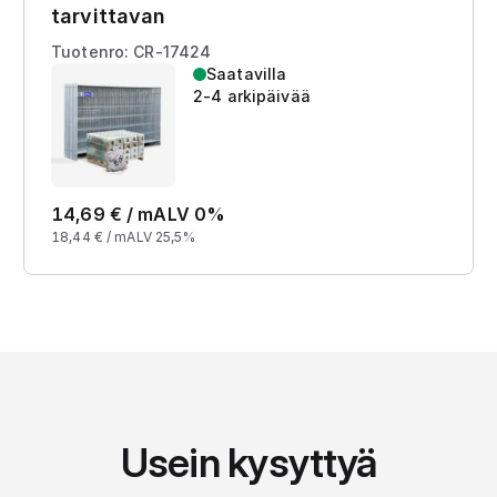
tarvittavan
Tuotenro: CR-17424
Saatavilla
2-4 arkipäivää
14,69
€ /
m
ALV 0%
18,44
€ /
m
ALV 25,5%
Usein kysyttyä