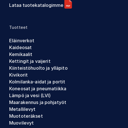
Lataa tuotekatalogimme
Tuotteet
Eläinverkot
Kaideosat
Kemikaalit
Kettingit ja vaijerit
Kiinteistöhuolto ja ylläpito
Kivikorit
Kolmilanka-aidat ja portit
Koneosat ja pneumatiikka
Lämpö ja vesi (LVI)
Maarakennus ja pohjatyöt
Metallilevyt
Muototeräkset
Muovilevyt