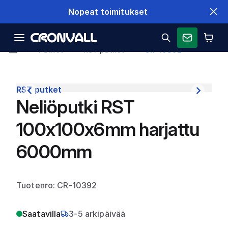
Nopeat toimitukset
Putket
RST putket
CR-10392
RST putket
Neliöputki RST
100x100x6mm harjattu
6000mm
Tuotenro: CR-10392
Saatavilla
3-5 arkipäivää