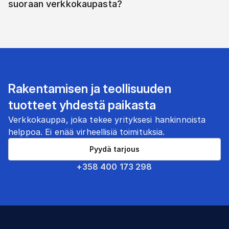
suoraan verkkokaupasta?
Rakentamisen ja teollisuuden
tuotteet yhdestä paikasta
Verkkokauppa, joka tekee yrityksesi hankinnoista
helppoa. Ei enää virheellisiä toimituksia.
Pyydä tarjous
+358 400 173 298