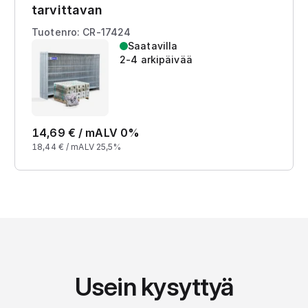
tarvittavan
Tuotenro: CR-17424
Saatavilla
2-4 arkipäivää
14,69
€ /
m
ALV 0%
18,44
€ /
m
ALV 25,5%
Usein kysyttyä