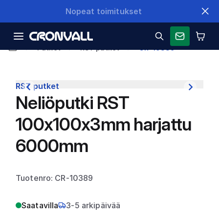
Nopeat toimitukset
Putket
RST putket
CR-10389
RST putket
Neliöputki RST
100x100x3mm harjattu
6000mm
Tuotenro: CR-10389
Saatavilla
3-5 arkipäivää