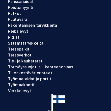
Panssariaidat
Poistomyynti
Putket
Puutavara
Rakentamisen tarvikkeita
Reikälevyt
Ritilät
Satamatarvikkeita
Teräspalkit
Teräsverkot
Tie- ja kauhaterät
Törmäyssuojat ja liikenteenohjaus
Tulenkestävät eristeet
Työmaa-aidat ja portit
Työmaakontit
Verkkolevyt