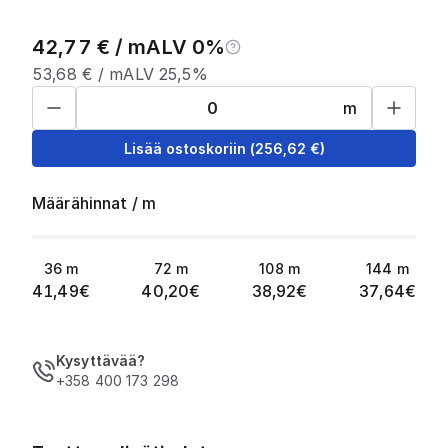
42,77
€ /
m
ALV 0%
53,68
€ /
m
ALV 25,5%
m
Lisää ostoskoriin
(
256,62
€)
Määrähinnat
/
m
36
m
72
m
108
m
144
m
41,49
€
40,20
€
38,92
€
37,64
€
Kysyttävää?
+358 400 173 298