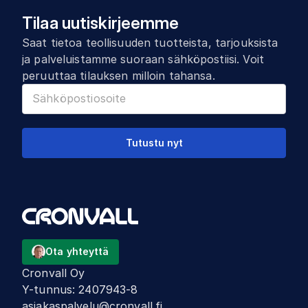
Tilaa uutiskirjeemme
Saat tietoa teollisuuden tuotteista, tarjouksista
ja palveluistamme suoraan sähköpostiisi. Voit
peruuttaa tilauksen milloin tahansa.
Tutustu nyt
Ota yhteyttä
Cronvall Oy
Y-tunnus
:
2407943-8
asiakaspalvelu@cronvall.fi