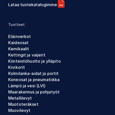
Lataa tuotekatalogimme
Tuotteet
Eläinverkot
Kaideosat
Kemikaalit
Kettingit ja vaijerit
Kiinteistöhuolto ja ylläpito
Kivikorit
Kolmilanka-aidat ja portit
Koneosat ja pneumatiikka
Lämpö ja vesi (LVI)
Maarakennus ja pohjatyöt
Metallilevyt
Muototeräkset
Muovilevyt