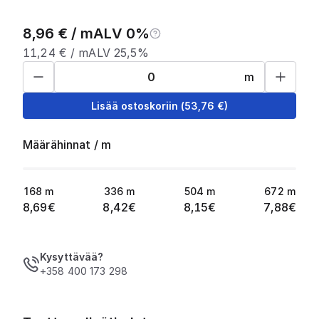
8,96
€ /
m
ALV 0%
11,24
€ /
m
ALV 25,5%
m
Lisää ostoskoriin
(
53,76
€)
Määrähinnat
/
m
168
m
336
m
504
m
672
m
8,69
€
8,42
€
8,15
€
7,88
€
Kysyttävää?
+358 400 173 298