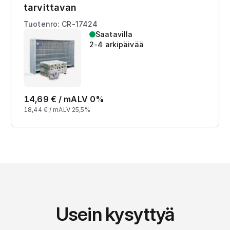
tarvittavan
Tuotenro: CR-17424
Saatavilla
2-4 arkipäivää
14,69
€ /
m
ALV 0%
18,44
€ /
m
ALV 25,5%
Usein kysyttyä