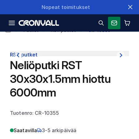
Nopeat toimitukset
Putket
RST putket
CR-10355
RST putket
Neliöputki RST
30x30x1.5mm hiottu
6000mm
Tuotenro: CR-10355
Saatavilla
3-5 arkipäivää