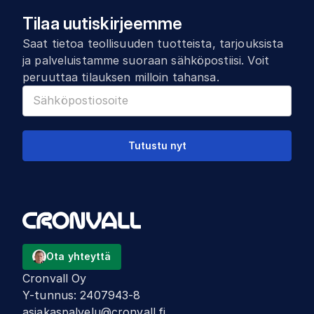
Tilaa uutiskirjeemme
Saat tietoa teollisuuden tuotteista, tarjouksista
ja palveluistamme suoraan sähköpostiisi. Voit
peruuttaa tilauksen milloin tahansa.
Tutustu nyt
Ota yhteyttä
Cronvall Oy
Y-tunnus
:
2407943-8
asiakaspalvelu@cronvall.fi