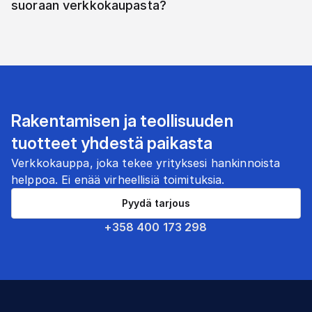
suoraan verkkokaupasta?
Rakentamisen ja teollisuuden
tuotteet yhdestä paikasta
Verkkokauppa, joka tekee yrityksesi hankinnoista
helppoa. Ei enää virheellisiä toimituksia.
Pyydä tarjous
+358 400 173 298