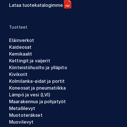
Lataa tuotekatalogimme
Tuotteet
Eläinverkot
Kaideosat
Kemikaalit
Kettingit ja vaijerit
Kiinteistöhuolto ja ylläpito
Kivikorit
Kolmilanka-aidat ja portit
Koneosat ja pneumatiikka
Lämpö ja vesi (LVI)
Maarakennus ja pohjatyöt
Metallilevyt
Muototeräkset
Muovilevyt