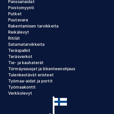
Panssariaidat
Poistomyynti
Putket
Puutavara
Rakentamisen tarvikkeita
Reikälevyt
Ritilät
Satamatarvikkeita
Teräspalkit
Teräsverkot
Tie- ja kauhaterät
Törmäyssuojat ja liikenteenohjaus
Tulenkestävät eristeet
Työmaa-aidat ja portit
Työmaakontit
Verkkolevyt