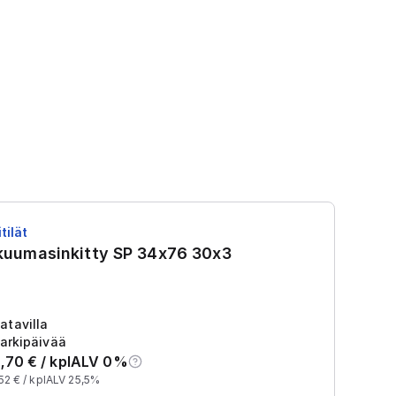
tilät
RS
 kuumasinkitty SP 34x76 30x3
R
Tu
2
atavilla
arkipäivää
,70
€ /
kpl
ALV 0%
52
€ /
kpl
ALV 25,5%