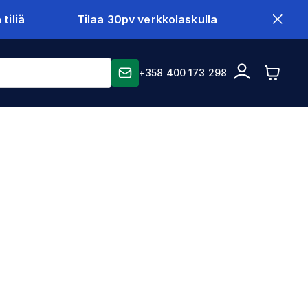
tiliä
Tilaa 30pv verkkolaskulla
+358 400 173 298