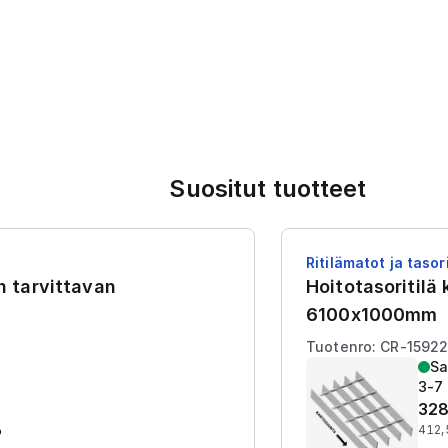
Suositut tuotteet
Ritilämatot ja tasori
en tarvittavan
Hoitotasoritilä
6100x1000mm
Tuotenro: CR-1592
Sa
3-7 
328
%
412,