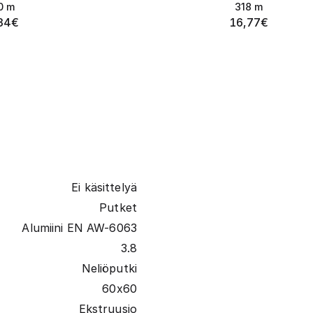
0
m
318
m
34
€
16,77
€
Ei käsittelyä
Putket
Alumiini EN AW-6063
3.8
Neliöputki
60x60
Ekstruusio