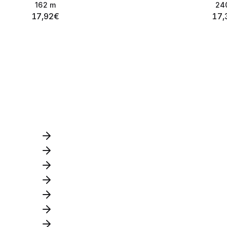
162
m
24
17,92
€
17,