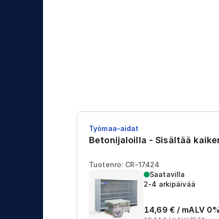
j
t
a
u
s
Työmaa-aidat
Betonijaloilla - Sisältää kaik
Tuotenro: CR-17424
Saatavilla
2-4 arkipäivää
14,69
€ /
m
ALV 0