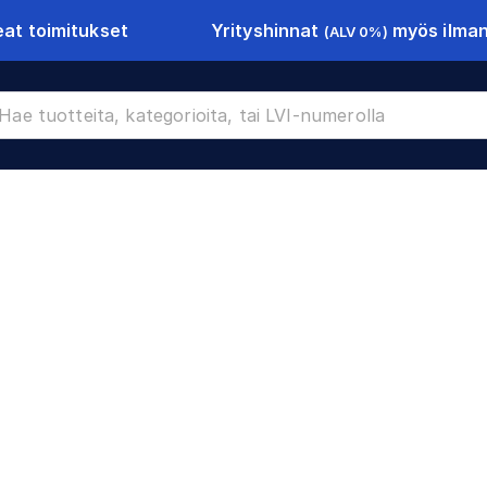
Yrityshinnat
myös ilman 
at toimitukset
(ALV 0%)
CR-10290