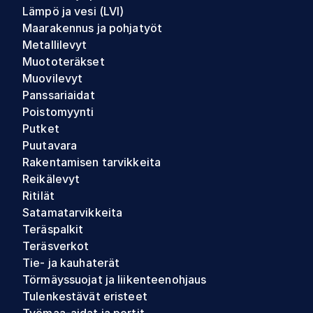
Lämpö ja vesi (LVI)
Maarakennus ja pohjatyöt
Metallilevyt
Muototeräkset
Muovilevyt
Panssariaidat
Poistomyynti
Putket
Puutavara
Rakentamisen tarvikkeita
Reikälevyt
Ritilät
Satamatarvikkeita
Teräspalkit
Teräsverkot
Tie- ja kauhaterät
Törmäyssuojat ja liikenteenohjaus
Tulenkestävät eristeet
Työmaa-aidat ja portit