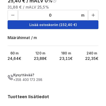
25,40
€ /
m
ALV 0%
31,88
€ /
m
ALV 25,5%
m
Lisää ostoskoriin
(
152,40
€)
Määrähinnat
/
m
60
m
120
m
180
m
240
m
24,64
€
23,88
€
23,11
€
22,35
€
Kysyttävää?
+358 400 173 298
Tuotteen lisätiedot