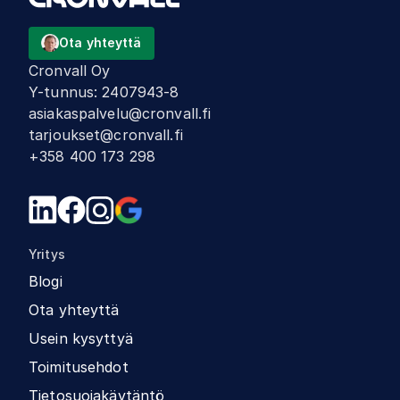
Ota yhteyttä
Cronvall Oy
Y-tunnus
:
2407943-8
asiakaspalvelu@cronvall.fi
tarjoukset@cronvall.fi
+358 400 173 298
Yritys
Blogi
Ota yhteyttä
Usein kysyttyä
Toimitusehdot
Tietosuojakäytäntö