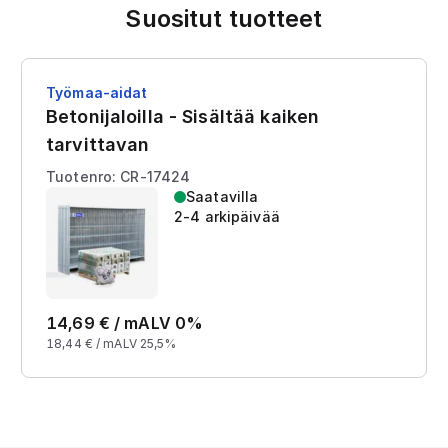
Suositut tuotteet
Työmaa-aidat
Betonijaloilla - Sisältää kaiken
tarvittavan
Tuotenro: CR-17424
Saatavilla
2-4 arkipäivää
14,69
€ /
m
ALV 0%
18,44
€ /
m
ALV 25,5%