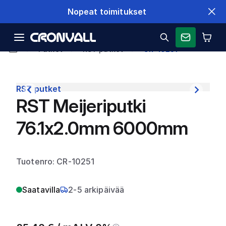
Nopeat toimitukset
Putket
RST putket
CR-10251
RST putket
RST Meijeriputki
76.1x2.0mm 6000mm
Tuotenro: CR-10251
Saatavilla
2-5 arkipäivää