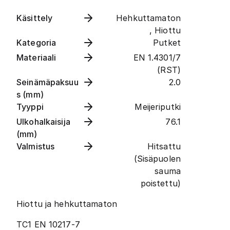
Käsittely
Hehkuttamaton
, Hiottu
Kategoria
Putket
Materiaali
EN 1.4301/7
(RST)
Seinämäpaksuu
2.0
s (mm)
Tyyppi
Meijeriputki
Ulkohalkaisija
76.1
(mm)
Valmistus
Hitsattu
(Sisäpuolen
sauma
poistettu)
Hiottu ja hehkuttamaton
TC1 EN 10217-7