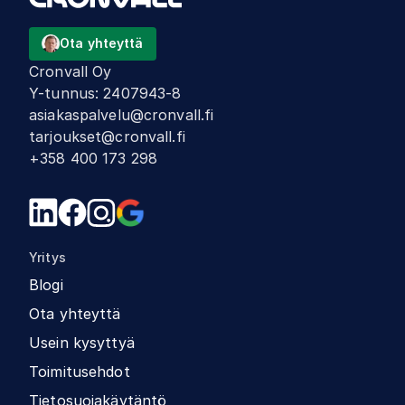
Ota yhteyttä
Cronvall Oy
Y-tunnus
:
2407943-8
asiakaspalvelu@cronvall.fi
tarjoukset@cronvall.fi
+358 400 173 298
Yritys
Blogi
Ota yhteyttä
Usein kysyttyä
Toimitusehdot
Tietosuojakäytäntö