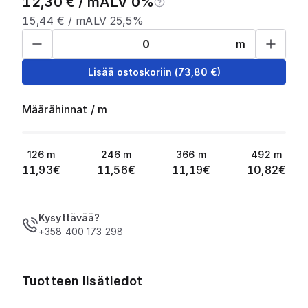
12,30
€ /
m
ALV 0%
15,44
€ /
m
ALV 25,5%
m
Lisää ostoskoriin
(
73,80
€)
Määrähinnat
/
m
126
m
246
m
366
m
492
m
11,93
€
11,56
€
11,19
€
10,82
€
Kysyttävää?
+358 400 173 298
Tuotteen lisätiedot