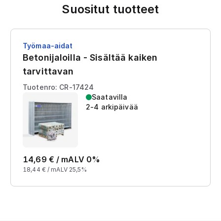
Suositut tuotteet
Työmaa-aidat
Betonijaloilla - Sisältää kaiken
tarvittavan
Tuotenro: CR-17424
Saatavilla
2-4 arkipäivää
14,69
€ /
m
ALV 0%
18,44
€ /
m
ALV 25,5%