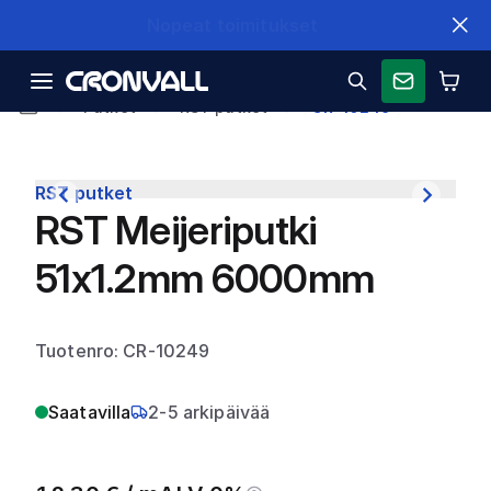
Nopeat toimitukset
Putket
RST putket
CR-10249
RST putket
RST Meijeriputki
51x1.2mm 6000mm
Tuotenro: CR-10249
Saatavilla
2-5 arkipäivää