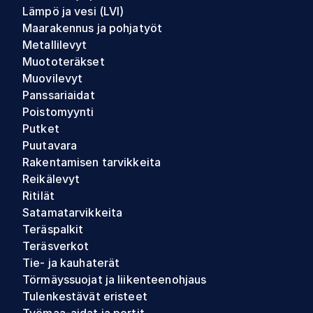
Lämpö ja vesi (LVI)
Maarakennus ja pohjatyöt
Metallilevyt
Muototeräkset
Muovilevyt
Panssariaidat
Poistomyynti
Putket
Puutavara
Rakentamisen tarvikkeita
Reikälevyt
Ritilät
Satamatarvikkeita
Teräspalkit
Teräsverkot
Tie- ja kauhaterät
Törmäyssuojat ja liikenteenohjaus
Tulenkestävät eristeet
Työmaa-aidat ja portit