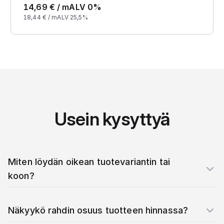
14,69
€ /
m
ALV 0%
18,44
€ /
m
ALV 25,5%
Usein kysyttyä
Miten löydän oikean tuotevariantin tai
koon?
Näkyykö rahdin osuus tuotteen hinnassa?