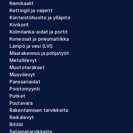
Kemikaalit
Kettingit ja vaijerit
Kiinteistöhuolto ja ylläpito
Kivikorit
Kolmilanka-aidat ja portit
Koneosat ja pneumatiikka
Lämpö ja vesi (LVI)
Maarakennus ja pohjatyöt
Metallilevyt
Muototeräkset
Muovilevyt
Panssariaidat
Poistomyynti
Putket
Puutavara
Rakentamisen tarvikkeita
Reikälevyt
Ritilät
Satamatarvikkeita