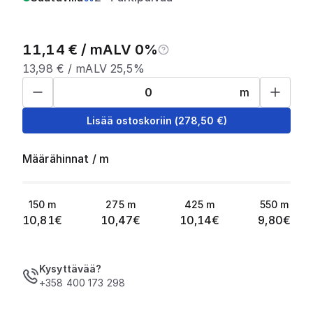
11,14
€ /
m
ALV 0%
13,98
€ /
m
ALV 25,5%
m
Lisää ostoskoriin
(
278,50
€)
Määrähinnat
/
m
150
m
275
m
425
m
550
m
10,81
€
10,47
€
10,14
€
9,80
€
Kysyttävää?
+358 400 173 298