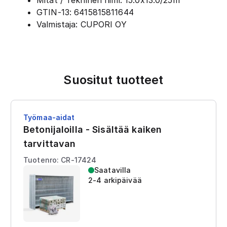
Mitat / Tekninen nimi: 15.0x13.0/25m
GTIN-13: 6415815811644
Valmistaja: CUPORI OY
Suositut tuotteet
Työmaa-aidat
Betonijaloilla - Sisältää kaiken
tarvittavan
Tuotenro: CR-17424
Saatavilla
2-4 arkipäivää