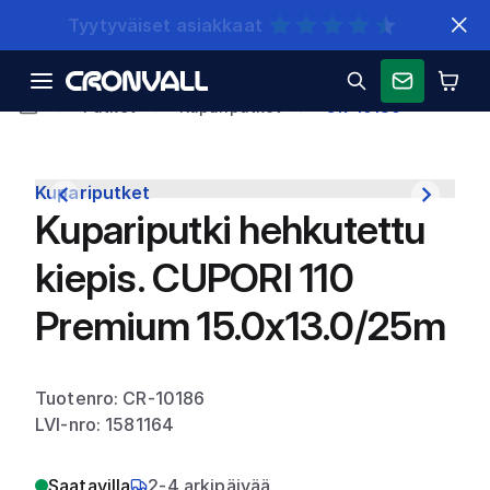
Nopeat toimitukset
Putket
Kupariputket
CR-10186
Kupariputket
Kupariputki hehkutettu
kiepis. CUPORI 110
Premium 15.0x13.0/25m
Tuotenro: CR-10186
LVI-nro: 1581164
Saatavilla
2-4 arkipäivää