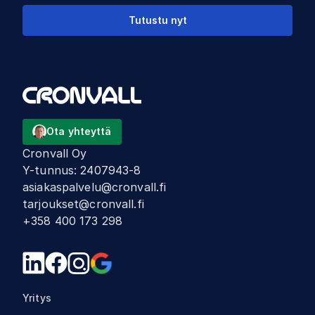
Tutustu nyt
Ota yhteyttä
Cronvall Oy
Y-tunnus
:
2407943-8
asiakaspalvelu@cronvall.fi
tarjoukset@cronvall.fi
+358 400 173 298
Yritys