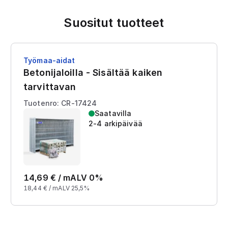
Suositut tuotteet
Työmaa-aidat
Betonijaloilla - Sisältää kaiken
tarvittavan
Tuotenro: CR-17424
Saatavilla
2-4 arkipäivää
14,69
€ /
m
ALV 0%
18,44
€ /
m
ALV 25,5%