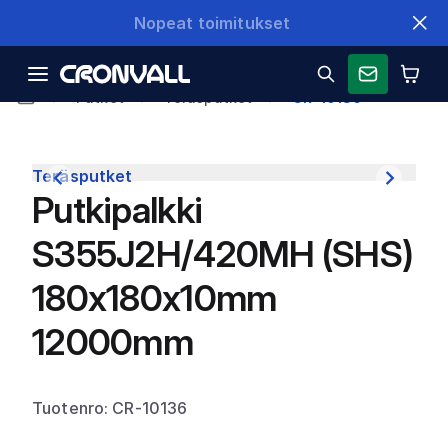
Nopeat toimitukset
Putket
Teräsputket
CR-10136
Teräsputket
Putkipalkki
S355J2H/420MH (SHS)
180x180x10mm
12000mm
Tuotenro: CR-10136