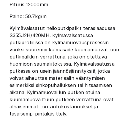
Pituus 12000mm
Paino: 50.7kg/m
Kylmävalssatut neliöputkipalkit teräslaadussa
S355J2H/420MH. Kylmävalssatussa
putkiprofiilissa on kylmämuovausprosessin
vuoksi suurempi kulmasäde kuumamuovattuun
putkipalkkiin verrattuna, joka on otettava
huomioon saumaliitoksissa. Kylmävalssatussa
putkessa on usein jäännösjännityksiä, jotka
voivat aiheuttaa materiaalin vääntymisen
esimerkiksi sinkopuhalluksen tai hitsaamisen
aikana. Kylmämuovaillun putken etuina
kuumamuovailtuun putkeen verrattuna ovat
alhaisemmat tuotantokustannukset ja
tasaisempi pintakäsittely.