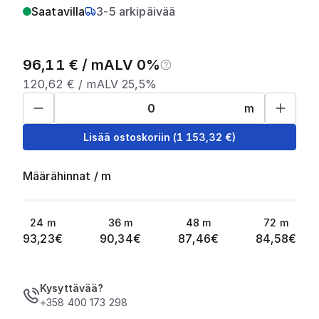
Saatavilla
3-5 arkipäivää
96,11
€ /
m
ALV 0%
120,62
€ /
m
ALV 25,5%
m
Lisää ostoskoriin
(
1 153,32
€)
Määrähinnat
/
m
24
m
36
m
48
m
72
m
93,23
€
90,34
€
87,46
€
84,58
€
Kysyttävää?
+358 400 173 298