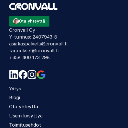
Ota yhteyttä
Cronvall Oy
Y-tunnus
:
2407943-8
asiakaspalvelu@cronvall.fi
tarjoukset@cronvall.fi
+358 400 173 298
Yritys
Blogi
Ota yhteyttä
Usein kysyttyä
Toimitusehdot