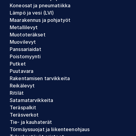
Koneosat ja pneumatiikka
Lämpö ja vesi (LVI)
Maarakennus ja pohjatyöt
Metallilevyt
Muototeräkset
Muovilevyt
Panssariaidat
Poistomyynti
Putket
Puutavara
Rakentamisen tarvikkeita
Reikälevyt
Ritilät
Satamatarvikkeita
Teräspalkit
Teräsverkot
Tie- ja kauhaterät
Törmäyssuojat ja liikenteenohjaus