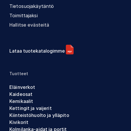
Tietosuojakäytäntö
Toimittajaksi
Hallitse evästeitä
Lataa tuotekatalogimme
Tuotteet
Eläinverkot
Kaideosat
Kemikaalit
Kettingit ja vaijerit
Kiinteistöhuolto ja ylläpito
Kivikorit
Kolmilanka-aidat ja portit