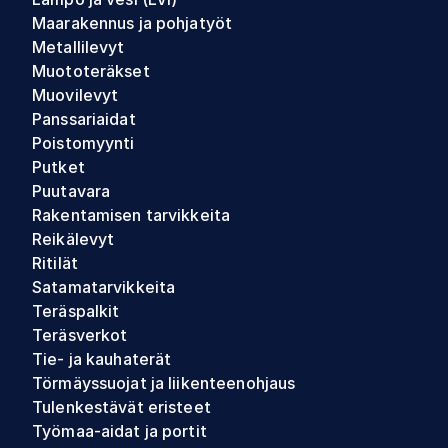
Maarakennus ja pohjatyöt
Metallilevyt
Muototeräkset
Muovilevyt
Panssariaidat
Poistomyynti
Putket
Puutavara
Rakentamisen tarvikkeita
Reikälevyt
Ritilät
Satamatarvikkeita
Teräspalkit
Teräsverkot
Tie- ja kauhaterät
Törmäyssuojat ja liikenteenohjaus
Tulenkestävät eristeet
Työmaa-aidat ja portit