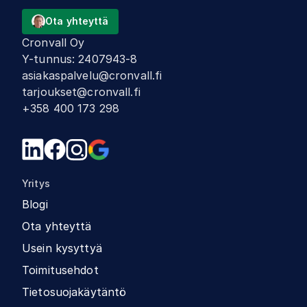
Ota yhteyttä
Cronvall Oy
Y-tunnus
:
2407943-8
asiakaspalvelu@cronvall.fi
tarjoukset@cronvall.fi
+358 400 173 298
Yritys
Blogi
Ota yhteyttä
Usein kysyttyä
Toimitusehdot
Tietosuojakäytäntö