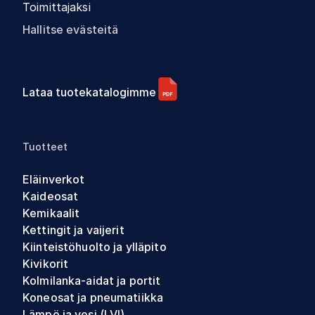
Toimittajaksi
Hallitse evästeitä
Lataa tuotekatalogimme
Tuotteet
Eläinverkot
Kaideosat
Kemikaalit
Kettingit ja vaijerit
Kiinteistöhuolto ja ylläpito
Kivikorit
Kolmilanka-aidat ja portit
Koneosat ja pneumatiikka
Lämpö ja vesi (LVI)