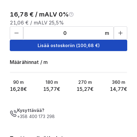
16,78
€ /
m
ALV 0%
21,06
€ /
m
ALV 25,5%
m
Lisää ostoskoriin
(
100,68
€)
Määrähinnat
/
m
90
m
180
m
270
m
360
m
16,28
€
15,77
€
15,27
€
14,77
€
Kysyttävää?
+358 400 173 298