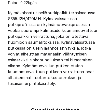
Paino: 9
.22
kg/m
Kylmävalssatut neliöputkipalkit teräslaadussa
S355J2H/420MH. Kylmävalssatussa
putkiprofiilissa on kylmämuovausprosessin
vuoksi suurempi kulmasäde kuumamuovattuun
putkipalkkiin verrattuna, joka on otettava
huomioon saumaliitoksissa. Kylmävalssatussa
putkessa on usein jäännösjännityksiä, jotka
voivat aiheuttaa materiaalin vääntymisen
esimerkiksi sinkopuhalluksen tai hitsaamisen
aikana. Kylmämuovaillun putken etuina
kuumamuovailtuun putkeen verrattuna ovat
alhaisemmat tuotantokustannukset ja
tasaisempi pintakäsittely.