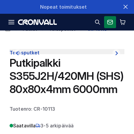
Nopeat toimitukset
Putket
Teräsputket
CR-10113
Teräsputket
Putkipalkki
S355J2H/420MH (SHS)
80x80x4mm 6000mm
Tuotenro: CR-10113
Saatavilla
3-5 arkipäivää