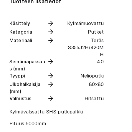
Tuotteen lisätiedot
Käsittely
Kylmämuovattu
Kategoria
Putket
Materiaali
Teräs
S355J2H/420M
H
Seinämäpaksuu
4.0
s (mm)
Tyyppi
Neliöputki
Ulkohalkaisija
80x80
(mm)
Valmistus
Hitsattu
Kylmävalssattu SHS putkipalkki
Pituus 6000mm