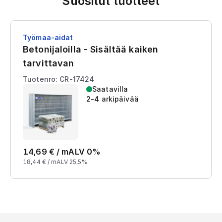
Suositut tuotteet
Työmaa-aidat
Betonijaloilla - Sisältää kaiken
tarvittavan
Tuotenro: CR-17424
Saatavilla
2-4 arkipäivää
14,69
€ /
m
ALV 0%
18,44
€ /
m
ALV 25,5%