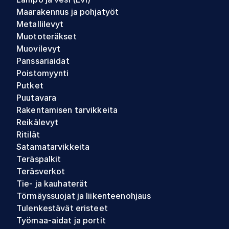
Maarakennus ja pohjatyöt
Metallilevyt
Muototeräkset
Muovilevyt
Panssariaidat
Poistomyynti
Putket
Puutavara
Rakentamisen tarvikkeita
Reikälevyt
Ritilät
Satamatarvikkeita
Teräspalkit
Teräsverkot
Tie- ja kauhaterät
Törmäyssuojat ja liikenteenohjaus
Tulenkestävät eristeet
Työmaa-aidat ja portit