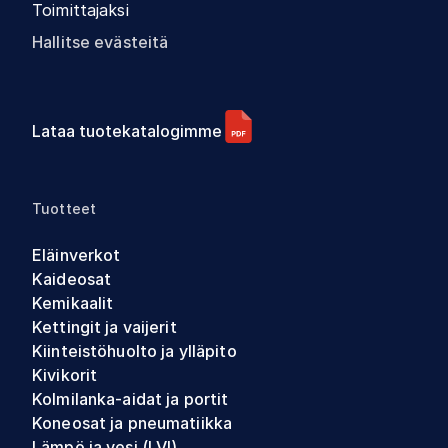
Toimittajaksi
Hallitse evästeitä
Lataa tuotekatalogimme
Tuotteet
Eläinverkot
Kaideosat
Kemikaalit
Kettingit ja vaijerit
Kiinteistöhuolto ja ylläpito
Kivikorit
Kolmilanka-aidat ja portit
Koneosat ja pneumatiikka
Lämpö ja vesi (LVI)