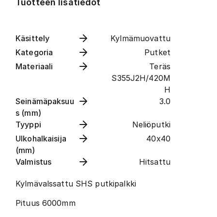
Tuotteen lisätiedot
Käsittely
Kylmämuovattu
Kategoria
Putket
Materiaali
Teräs
S355J2H/420M
H
Seinämäpaksuu
3.0
s (mm)
Tyyppi
Neliöputki
Ulkohalkaisija
40x40
(mm)
Valmistus
Hitsattu
Kylmävalssattu SHS putkipalkki
Pituus 6000mm