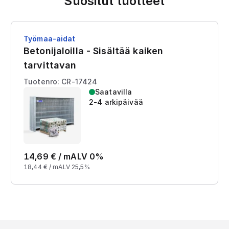
Suositut tuotteet
Työmaa-aidat
Betonijaloilla - Sisältää kaiken
tarvittavan
Tuotenro: CR-17424
Saatavilla
2-4 arkipäivää
14,69
€ /
m
ALV 0%
18,44
€ /
m
ALV 25,5%