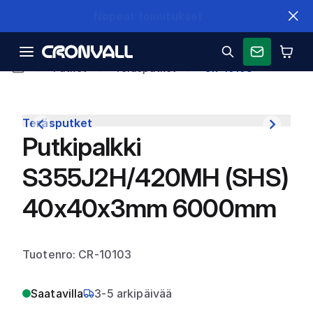
Nopeat toimitukset
Putket
Teräsputket
CR-10103
Teräsputket
Putkipalkki
S355J2H/420MH (SHS)
40x40x3mm 6000mm
Tuotenro: CR-10103
Saatavilla
3-5 arkipäivää