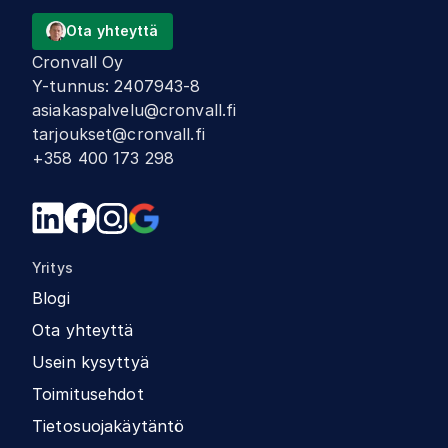
Ota yhteyttä
Cronvall Oy
Y-tunnus
:
2407943-8
asiakaspalvelu@cronvall.fi
tarjoukset@cronvall.fi
+358 400 173 298
Yritys
Blogi
Ota yhteyttä
Usein kysyttyä
Toimitusehdot
Tietosuojakäytäntö