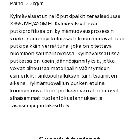
Paino: 3
.3
kg/m
Kylmävalssatut neliöputkipalkit teräslaadussa
S355J2H/420MH. Kylmävalssatussa
putkiprofiilissa on kylmämuovausprosessin
vuoksi suurempi kulmasäde kuumamuovattuun
putkipalkkiin verrattuna, joka on otettava
huomioon saumaliitoksissa. Kylmävalssatussa
putkessa on usein jäännösjännityksiä, jotka
voivat aiheuttaa materiaalin vääntymisen
esimerkiksi sinkopuhalluksen tai hitsaamisen
aikana. Kylmämuovaillun putken etuina
kuumamuovailtuun putkeen verrattuna ovat
alhaisemmat tuotantokustannukset ja
tasaisempi pintakäsittely.