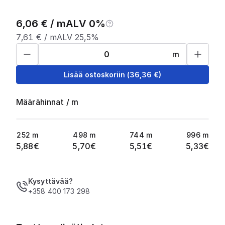
6,06
€ /
m
ALV 0%
7,61
€ /
m
ALV 25,5%
m
Lisää ostoskoriin
(
36,36
€)
Määrähinnat
/
m
252
m
498
m
744
m
996
m
5,88
€
5,70
€
5,51
€
5,33
€
Kysyttävää?
+358 400 173 298