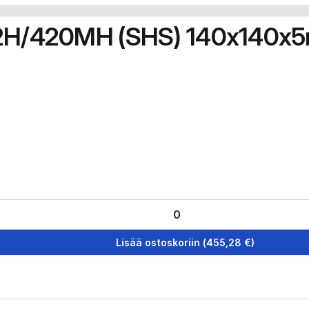
5J2H/420MH (SHS) 140x140
Lisää ostoskoriin
(
455,28
€)