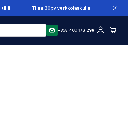
tiliä
Tilaa 30pv verkkolaskulla
+358 400 173 298