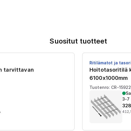
Suositut tuotteet
Ritilämatot ja tasori
en tarvittavan
Hoitotasoritilä
6100x1000mm
Tuotenro: CR-1592
Sa
3-7 
328
%
412,