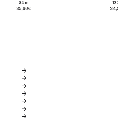
84
m
12
35,66
€
34,