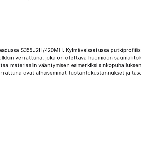
äslaadussa S355J2H/420MH. Kylmävalssatussa putkiprofiil
kiin verrattuna, joka on otettava huomioon saumaliitok
uttaa materiaalin vääntymisen esimerkiksi sinkopuhallukse
rattuna ovat alhaisemmat tuotantokustannukset ja tasai