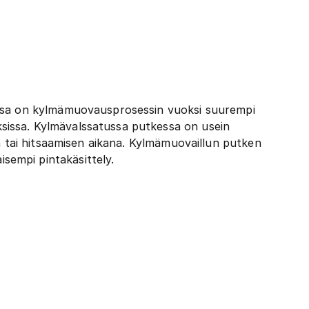
issa on kylmämuovausprosessin vuoksi suurempi
sissa. Kylmävalssatussa putkessa on usein
n tai hitsaamisen aikana. Kylmämuovaillun putken
sempi pintakäsittely.