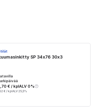
tilät
RS
 kuumasinkitty SP 34x76 30x3
R
Tu
2
atavilla
arkipäivää
,70
€ /
kpl
ALV 0%
52
€ /
kpl
ALV 25,5%