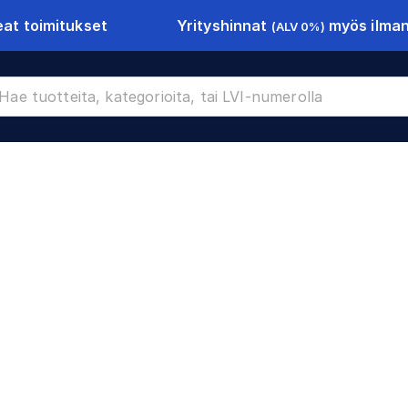
Yrityshinnat
myös ilman 
at toimitukset
(ALV 0%)
-10071