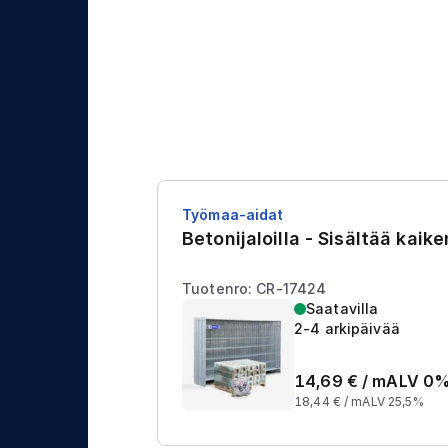
j
t
a
u
s
Työmaa-aidat
Betonijaloilla - Sisältää kaik
Tuotenro: CR-17424
Saatavilla
2-4 arkipäivää
14,69
€ /
m
ALV 0
18,44
€ /
m
ALV 25,5%