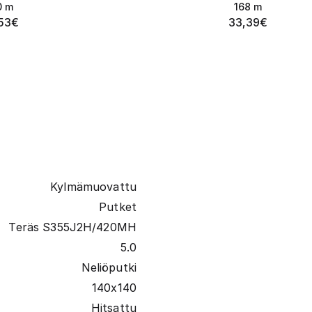
0
m
168
m
53
€
33,39
€
Kylmämuovattu
Putket
Teräs S355J2H/420MH
5.0
Neliöputki
140x140
Hitsattu