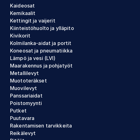
Kaideosat
Kemikaalit
Kettingit ja vaijerit
Kiinteistöhuolto ja ylläpito
Kivikorit
Kolmilanka-aidat ja portit
Koneosat ja pneumatiikka
Lämpö ja vesi (LVI)
Maarakennus ja pohjatyöt
Metallilevyt
Muototeräkset
Muovilevyt
Panssariaidat
Poistomyynti
Putket
Puutavara
Rakentamisen tarvikkeita
Reikälevyt