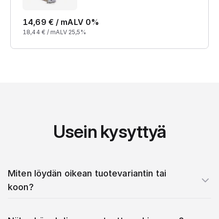
14,69
€ /
m
ALV 0%
18,44
€ /
m
ALV 25,5%
Usein kysyttyä
Miten löydän oikean tuotevariantin tai
koon?