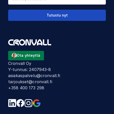
Tutustu nyt
Ota yhteyttä
Cronvall Oy
Y-tunnus
:
2407943-8
asiakaspalvelu@cronvall.fi
tarjoukset@cronvall.fi
+358 400 173 298