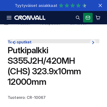
Nopeat toimitukset
Putket
Teräsputket
CR-10067
Teräsputket
Putkipalkki
S355J2H/420MH
(CHS) 323.9x10mm
12000mm
Tuotenro: CR-10067