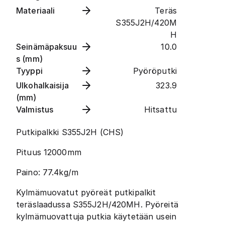
Materiaali
Teräs
S355J2H/420M
H
Seinämäpaksuu
10.0
s (mm)
Tyyppi
Pyöröputki
Ulkohalkaisija
323.9
(mm)
Valmistus
Hitsattu
Putkipalkki S355J2H (CHS)
Pituus 12000mm
Paino: 77.4kg/m
Kylmämuovatut pyöreät putkipalkit
teräslaadussa S355J2H/420MH. Pyöreitä
kylmämuovattuja putkia käytetään usein