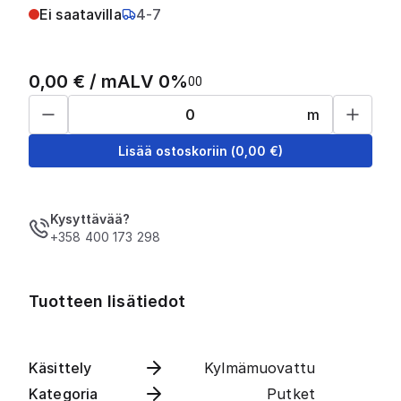
Ei saatavilla
4-7
0,00
€ /
m
ALV 0%
0
0
m
Lisää ostoskoriin
(
0,00
€)
Kysyttävää?
+358 400 173 298
Tuotteen lisätiedot
Käsittely
Kylmämuovattu
Kategoria
Putket