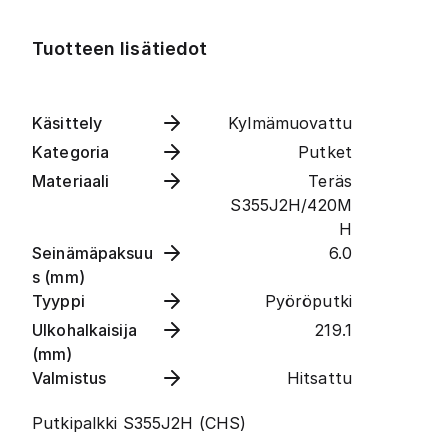
Tuotteen lisätiedot
Käsittely
Kylmämuovattu
Kategoria
Putket
Materiaali
Teräs
S355J2H/420M
H
Seinämäpaksuu
6.0
s (mm)
Tyyppi
Pyöröputki
Ulkohalkaisija
219.1
(mm)
Valmistus
Hitsattu
Putkipalkki S355J2H (CHS)