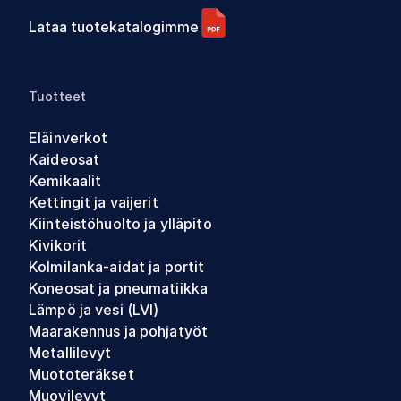
Lataa tuotekatalogimme
Tuotteet
Eläinverkot
Kaideosat
Kemikaalit
Kettingit ja vaijerit
Kiinteistöhuolto ja ylläpito
Kivikorit
Kolmilanka-aidat ja portit
Koneosat ja pneumatiikka
Lämpö ja vesi (LVI)
Maarakennus ja pohjatyöt
Metallilevyt
Muototeräkset
Muovilevyt