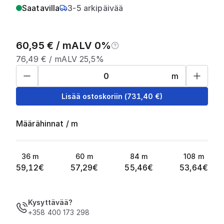
Saatavilla
3-5 arkipäivää
60,95
€ /
m
ALV 0%
76,49
€ /
m
ALV 25,5%
m
Lisää ostoskoriin
(
731,40
€)
Määrähinnat
/
m
36
m
60
m
84
m
108
m
59,12
€
57,29
€
55,46
€
53,64
€
Kysyttävää?
+358 400 173 298