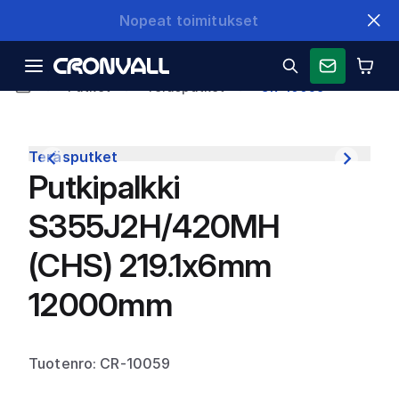
Nopeat toimitukset
Putket
Teräsputket
CR-10059
Teräsputket
Putkipalkki
S355J2H/420MH
(CHS) 219.1x6mm
12000mm
Tuotenro: CR-10059