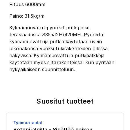
Pituus 6000mm
Paino: 31.5kg/m
Kylmämuovatut pyöreät putkipalkit
teräslaadussa S355J2H/420MH. Pyöreitä
kylmämuovattuja putkia käytetään usein
ulkonäkönsä vuoksi tukirakenteiden ollessa
näkyvissä. Kylmämuovattuja putkipalkkeja
käytetään myös siltarakenteissa, kun pyritään
nykyaikaiseen suunnitteluun.
Suositut tuotteet
Työmaa-aidat
Betonijaloilla - Sisältää kaiken