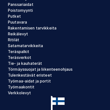
Panssariaidat
Poistomyynti
Putket
Puutavara
Rakentamisen tarvikkeita
Reikälevyt
Ritilät
Satamatarvikkeita
Teräspalkit
Teräsverkot
Tie- ja kauhaterät
Törmäyssuojat ja liikenteenohjaus
Tulenkestävät eristeet
Työmaa-aidat ja portit
Työmaakontit
Verkkolevyt