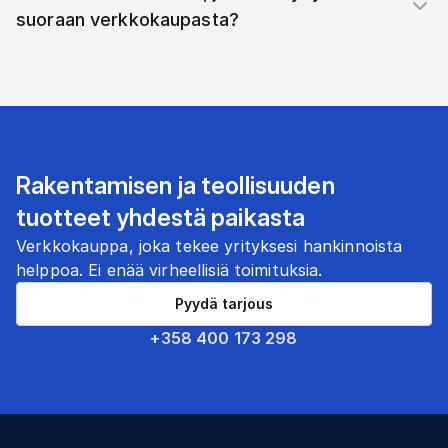
suoraan verkkokaupasta?
Rakentamisen ja teollisuuden
tuotteet yhdestä paikasta
Verkkokauppa, joka tekee yrityksesi hankinnoista
helppoa. Ei enää virheellisiä toimituksia.
Pyydä tarjous
+358 400 173 298