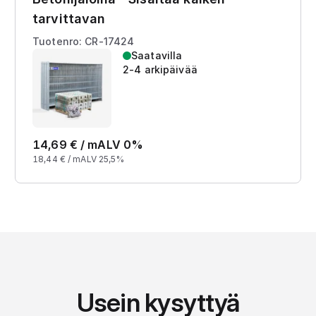
tarvittavan
Tuotenro: CR-17424
Saatavilla
2-4 arkipäivää
14,69
€ /
m
ALV 0%
18,44
€ /
m
ALV 25,5%
Usein kysyttyä