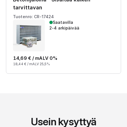
tarvittavan
Tuotenro: CR-17424
Saatavilla
2-4 arkipäivää
14,69
€ /
m
ALV 0%
18,44
€ /
m
ALV 25,5%
Usein kysyttyä