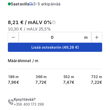
Saatavilla
3-5 arkipäivää
8,21
€ /
m
ALV 0%
10,30
€ /
m
ALV 25,5%
m
Lisää ostoskoriin
(
49,26
€)
Määrähinnat
/
m
186
m
366
m
552
m
732
m
7,96
€
7,72
€
7,47
€
7,22
€
Kysyttävää?
+358 400 173 298