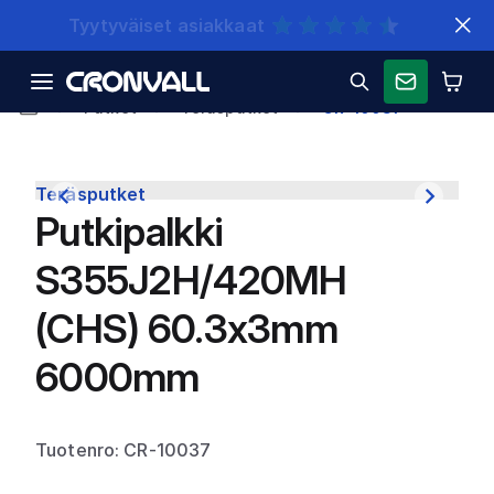
Nopeat toimitukset
Putket
Teräsputket
CR-10037
Teräsputket
Putkipalkki
S355J2H/420MH
(CHS) 60.3x3mm
6000mm
Tuotenro: CR-10037