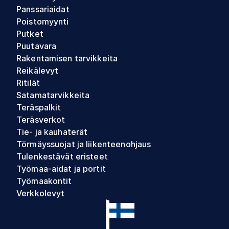
Panssariaidat
Poistomyynti
Putket
Puutavara
Rakentamisen tarvikkeita
Reikälevyt
Ritilät
Satamatarvikkeita
Teräspalkit
Teräsverkot
Tie- ja kauhaterät
Törmäyssuojat ja liikenteenohjaus
Tulenkestävät eristeet
Työmaa-aidat ja portit
Työmaakontit
Verkkolevyt