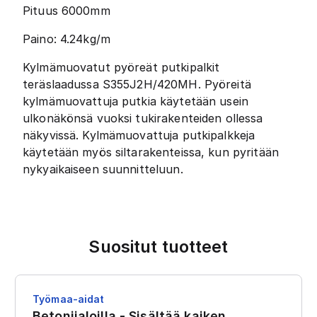
Pituus 6000mm
Paino: 4.24kg/m
Kylmämuovatut pyöreät putkipalkit
teräslaadussa S355J2H/420MH. Pyöreitä
kylmämuovattuja putkia käytetään usein
ulkonäkönsä vuoksi tukirakenteiden ollessa
näkyvissä. Kylmämuovattuja putkipalkkeja
käytetään myös siltarakenteissa, kun pyritään
nykyaikaiseen suunnitteluun.
Suositut tuotteet
Työmaa-aidat
Betonijaloilla - Sisältää kaiken