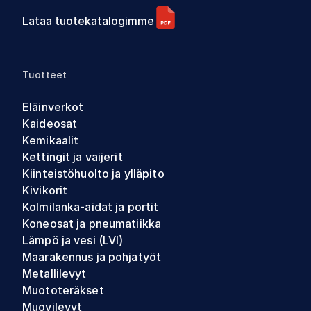
Lataa tuotekatalogimme
Tuotteet
Eläinverkot
Kaideosat
Kemikaalit
Kettingit ja vaijerit
Kiinteistöhuolto ja ylläpito
Kivikorit
Kolmilanka-aidat ja portit
Koneosat ja pneumatiikka
Lämpö ja vesi (LVI)
Maarakennus ja pohjatyöt
Metallilevyt
Muototeräkset
Muovilevyt