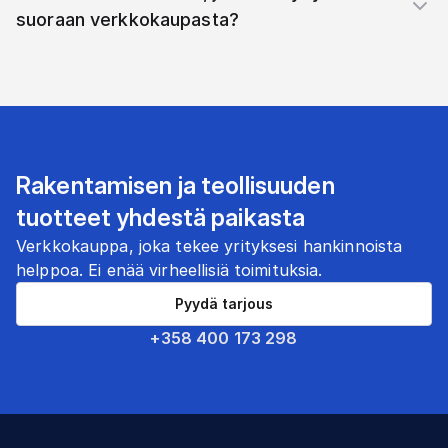
suoraan verkkokaupasta?
Rakentamisen ja teollisuuden
tuotteet yhdestä paikasta
Verkkokauppa, joka tekee yrityksesi hankinnoista
helppoa. Ei enää virheellisiä toimituksia.
Pyydä tarjous
+358 400 173 298