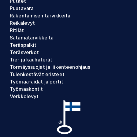
Putket
Puutavara
Rakentamisen tarvikkeita
Reikälevyt
Ritilät
Satamatarvikkeita
Teräspalkit
Teräsverkot
Tie- ja kauhaterät
Törmäyssuojat ja liikenteenohjaus
Tulenkestävät eristeet
Työmaa-aidat ja portit
Työmaakontit
Verkkolevyt