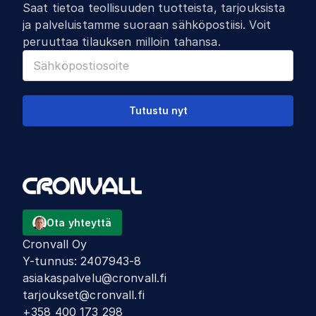
Saat tietoa teollisuuden tuotteista, tarjouksista
ja palveluistamme suoraan sähköpostiisi. Voit
peruuttaa tilauksen milloin tahansa.
Tutustu nyt
Ota yhteyttä
Cronvall Oy
Y-tunnus
:
2407943-8
asiakaspalvelu@cronvall.fi
tarjoukset@cronvall.fi
+358 400 173 298