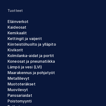
Tuotteet
Eläinverkot
Kaideosat
Kemikaalit
Kettingit ja vaijerit
Kiinteistöhuolto ja ylläpito
Kivikorit
Kolmilanka-aidat ja portit
Koneosat ja pneumatiikka
Lämpö ja vesi (LVI)
Maarakennus ja pohjatyöt
Metallilevyt
Muototeräkset
Muovilevyt
Panssariaidat
Poistomyynti