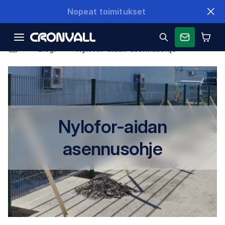
Nopeat toimitukset
Blogi
Nylofor-aidan asennusohje
Nylofor-aidan
asennusohje