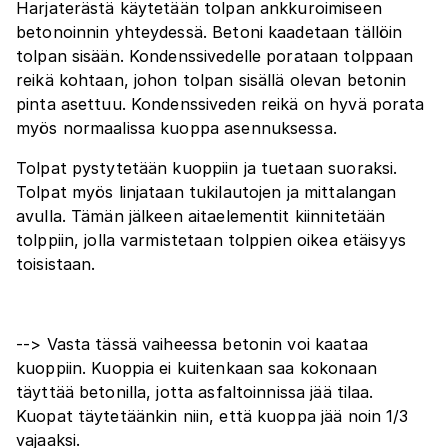
Harjaterästä käytetään tolpan ankkuroimiseen
betonoinnin yhteydessä. Betoni kaadetaan tällöin
tolpan sisään. Kondenssivedelle porataan tolppaan
reikä kohtaan, johon tolpan sisällä olevan betonin
pinta asettuu. Kondenssiveden reikä on hyvä porata
myös normaalissa kuoppa asennuksessa.
Tolpat pystytetään kuoppiin ja tuetaan suoraksi.
Tolpat myös linjataan tukilautojen ja mittalangan
avulla. Tämän jälkeen aitaelementit kiinnitetään
tolppiin, jolla varmistetaan tolppien oikea etäisyys
toisistaan.
--> Vasta tässä vaiheessa betonin voi kaataa
kuoppiin. Kuoppia ei kuitenkaan saa kokonaan
täyttää betonilla, jotta asfaltoinnissa jää tilaa.
Kuopat täytetäänkin niin, että kuoppa jää noin 1/3
vajaaksi.