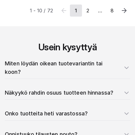
1
-
10
/
72
1
2
…
8
Usein kysyttyä
Miten löydän oikean tuotevariantin tai
koon?
Näkyykö rahdin osuus tuotteen hinnassa?
Onko tuotteita heti varastossa?
Onnistuuko tilausten nouto?