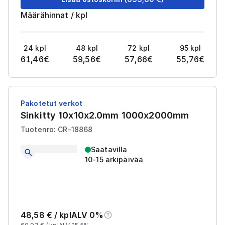
Määrähinnat
/
kpl
24
kpl
48
kpl
72
kpl
95
kpl
61,46
€
59,56
€
57,66
€
55,76
€
Pakotetut verkot
Sinkitty 10x10x2.0mm 1000x2000mm
Tuotenro: CR-18868
Saatavilla
10-15 arkipäivää
48,58
€ /
kpl
ALV 0%