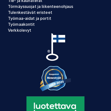
Tie- ja kauhaterät
Törmäyssuojat ja liikenteenohjaus
Tulenkestävät eristeet
Työmaa-aidat ja portit
Työmaakontit
Verkkolevyt