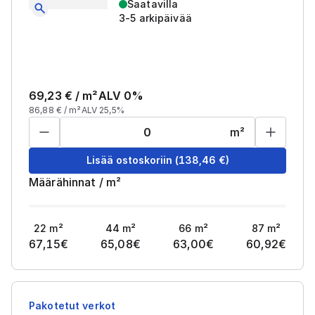
Saatavilla
3-5 arkipäivää
69,23
€ /
m²
ALV 0%
86,88
€ /
m²
ALV 25,5%
m²
Lisää ostoskoriin
(
138,46
€)
Määrähinnat
/
m²
22
m²
44
m²
66
m²
87
m²
67,15
€
65,08
€
63,00
€
60,92
€
Pakotetut verkot