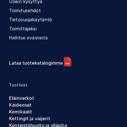
Usein kysyttyä
Toimitusehdot
Tietosuojakäytäntö
Toimittajaksi
Hallitse evästeitä
Lataa tuotekatalogimme
Tuotteet
Eläinverkot
Kaideosat
Kemikaalit
Kettingit ja vaijerit
Kiinteistöhuolto ja ylläpito