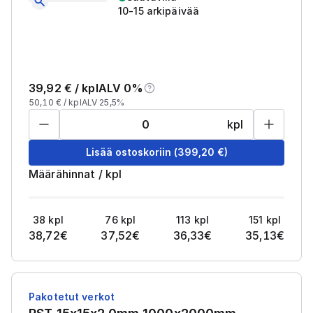
10-15 arkipäivää
39,92
€ /
kpl
ALV 0%
50,10
€ /
kpl
ALV 25,5%
kpl
Lisää ostoskoriin
(
399,20
€)
Määrähinnat
/
kpl
38
kpl
76
kpl
113
kpl
151
kpl
38,72
€
37,52
€
36,33
€
35,13
€
Pakotetut verkot