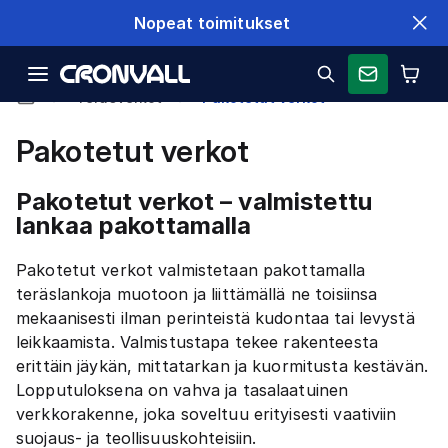
Nopeat toimitukset
Teräsverkot
Pakotetut verkot
Pakotetut verkot
Pakotetut verkot – valmistettu
lankaa pakottamalla
Pakotetut verkot valmistetaan pakottamalla
teräslankoja muotoon ja liittämällä ne toisiinsa
mekaanisesti ilman perinteistä kudontaa tai levystä
leikkaamista. Valmistustapa tekee rakenteesta
erittäin jäykän, mittatarkan ja kuormitusta kestävän.
Lopputuloksena on vahva ja tasalaatuinen
verkkorakenne, joka soveltuu erityisesti vaativiin
suojaus- ja teollisuuskohteisiin.