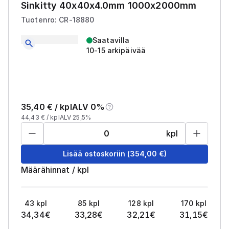
Sinkitty 40x40x4.0mm 1000x2000mm
Tuotenro: CR-18880
Saatavilla
10-15 arkipäivää
35,40
€ /
kpl
ALV 0%
44,43
€ /
kpl
ALV 25,5%
kpl
Lisää ostoskoriin
(
354,00
€)
Määrähinnat
/
kpl
43
kpl
85
kpl
128
kpl
170
kpl
34,34
€
33,28
€
32,21
€
31,15
€