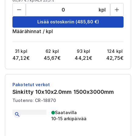
60,97
€ /
kpl
ALV 25,5%
kpl
Lisää ostoskoriin
(
485,80
€)
Määrähinnat
/
kpl
31
kpl
62
kpl
93
kpl
124
kpl
47,12
€
45,67
€
44,21
€
42,75
€
Pakotetut verkot
Sinkitty 10x10x2.0mm 1500x3000mm
Tuotenro: CR-18870
Saatavilla
10-15 arkipäivää