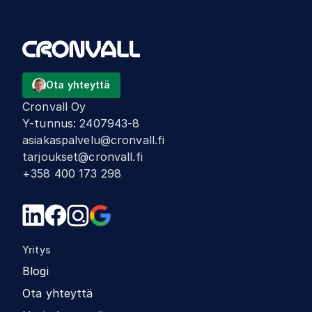
Ota yhteyttä
Cronvall Oy
Y-tunnus
:
2407943-8
asiakaspalvelu@cronvall.fi
tarjoukset@cronvall.fi
+358 400 173 298
Yritys
Blogi
Ota yhteyttä