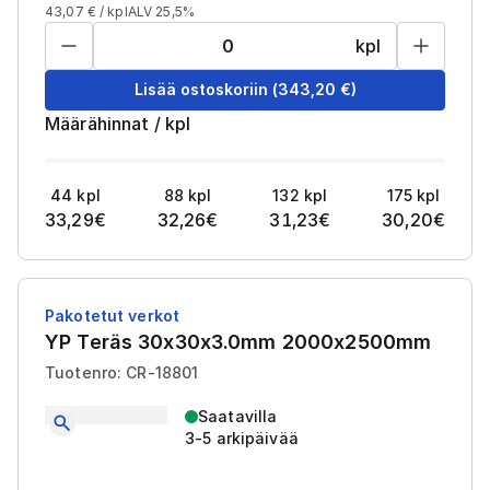
43,07
€ /
kpl
ALV 25,5%
kpl
Lisää ostoskoriin
(
343,20
€)
Määrähinnat
/
kpl
44
kpl
88
kpl
132
kpl
175
kpl
33,29
€
32,26
€
31,23
€
30,20
€
Pakotetut verkot
YP Teräs 30x30x3.0mm 2000x2500mm
Tuotenro: CR-18801
Saatavilla
3-5 arkipäivää