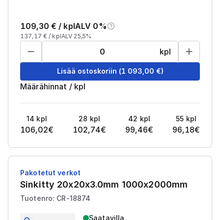
109,30
€ /
kpl
ALV 0%
137,17
€ /
kpl
ALV 25,5%
kpl
Lisää ostoskoriin
(
1 093,00
€)
Määrähinnat
/
kpl
14
kpl
28
kpl
42
kpl
55
kpl
106,02
€
102,74
€
99,46
€
96,18
€
Pakotetut verkot
Sinkitty 20x20x3.0mm 1000x2000mm
Tuotenro: CR-18874
Saatavilla