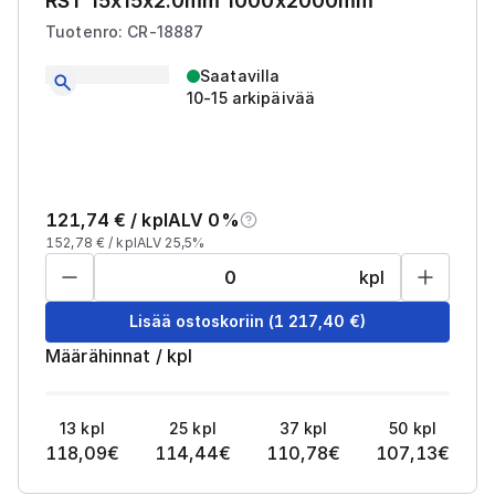
RST 15x15x2.0mm 1000x2000mm
Tuotenro: CR-18887
Saatavilla
10-15 arkipäivää
121,74
€ /
kpl
ALV 0%
152,78
€ /
kpl
ALV 25,5%
kpl
Lisää ostoskoriin
(
1 217,40
€)
Määrähinnat
/
kpl
13
kpl
25
kpl
37
kpl
50
kpl
118,09
€
114,44
€
110,78
€
107,13
€