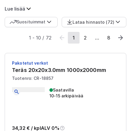
Lue lisää
Suosituimmat
Lataa hinnasto
(
72
)
1
-
10
/
72
1
2
…
8
Pakotetut verkot
Teräs 20x20x3.0mm 1000x2000mm
Tuotenro: CR-18857
Saatavilla
10-15 arkipäivää
34,32
€ /
kpl
ALV 0%