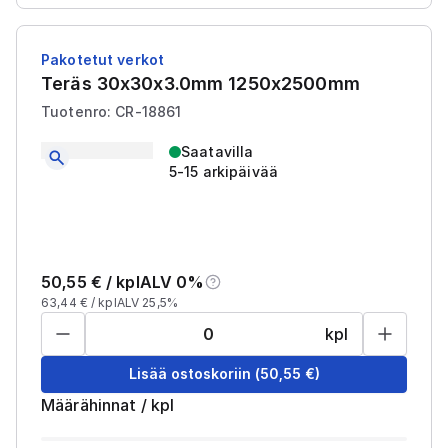
Pakotetut verkot
Teräs 30x30x3.0mm 1250x2500mm
Tuotenro: CR-18861
Saatavilla
5-15 arkipäivää
50,55
€ /
kpl
ALV 0%
63,44
€ /
kpl
ALV 25,5%
kpl
Lisää ostoskoriin
(
50,55
€)
Määrähinnat
/
kpl