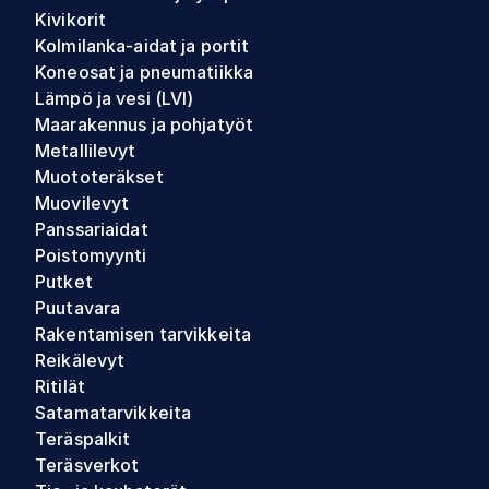
Kivikorit
Kolmilanka-aidat ja portit
Koneosat ja pneumatiikka
Lämpö ja vesi (LVI)
Maarakennus ja pohjatyöt
Metallilevyt
Muototeräkset
Muovilevyt
Panssariaidat
Poistomyynti
Putket
Puutavara
Rakentamisen tarvikkeita
Reikälevyt
Ritilät
Satamatarvikkeita
Teräspalkit
Teräsverkot