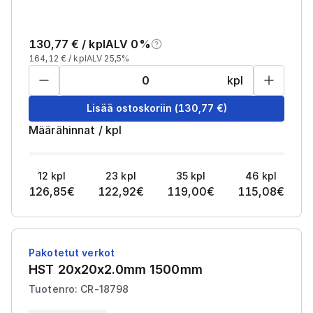
130,77
€ /
kpl
ALV 0%
164,12
€ /
kpl
ALV 25,5%
kpl
Lisää ostoskoriin
(
130,77
€)
Määrähinnat
/
kpl
12
kpl
23
kpl
35
kpl
46
kpl
126,85
€
122,92
€
119,00
€
115,08
€
Pakotetut verkot
HST 20x20x2.0mm 1500mm
Tuotenro: CR-18798