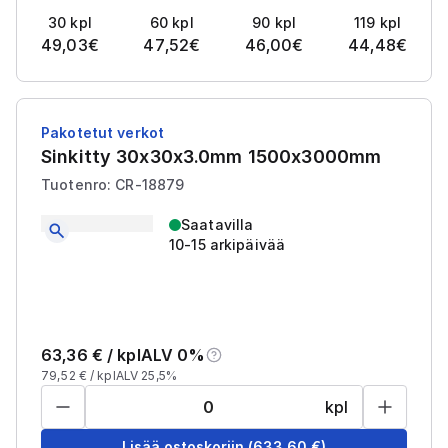
30
kpl
60
kpl
90
kpl
119
kpl
49,03
€
47,52
€
46,00
€
44,48
€
Pakotetut verkot
Sinkitty 30x30x3.0mm 1500x3000mm
Tuotenro: CR-18879
Saatavilla
10-15 arkipäivää
63,36
€ /
kpl
ALV 0%
79,52
€ /
kpl
ALV 25,5%
kpl
Lisää ostoskoriin
(
633,60
€)