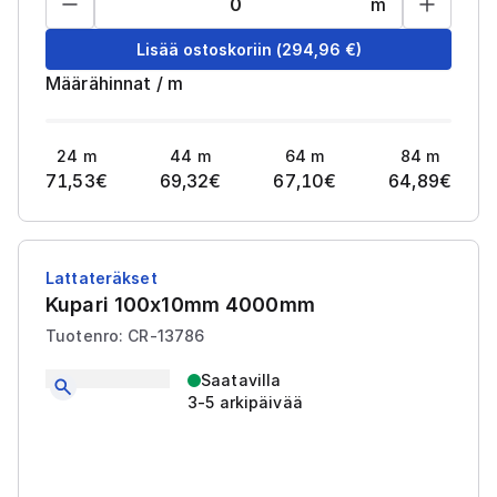
m
Lisää ostoskoriin
(
294,96
€)
Määrähinnat
/
m
24
m
44
m
64
m
84
m
71,53
€
69,32
€
67,10
€
64,89
€
Lattateräkset
Kupari 100x10mm 4000mm
Tuotenro: CR-13786
Saatavilla
3-5 arkipäivää