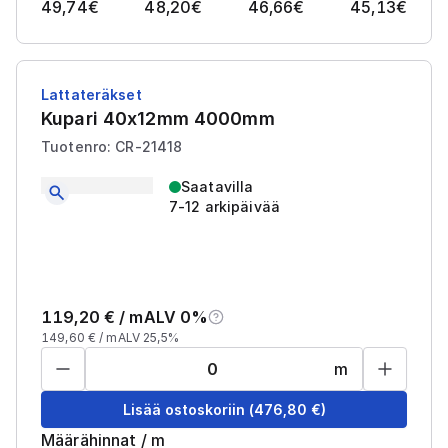
49,74
€
48,20
€
46,66
€
45,13
€
Lattateräkset
Kupari 40x12mm 4000mm
Tuotenro: CR-21418
Saatavilla
7-12 arkipäivää
119,20
€ /
m
ALV 0%
149,60
€ /
m
ALV 25,5%
m
Lisää ostoskoriin
(
476,80
€)
Määrähinnat
/
m