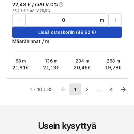
22,48
€ /
m
ALV 0%
28,21
€ /
m
ALV 25,5%
m
Lisää ostoskoriin
(
89,92
€)
Määrähinnat
/
m
68
m
136
m
204
m
268
m
21,81
€
21,13
€
20,46
€
19,78
€
1
-
10
/
35
1
2
…
4
Usein kysyttyä