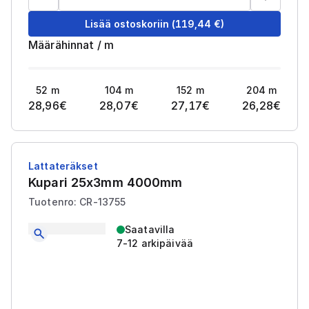
Lisää ostoskoriin
(
119,44
€)
Määrähinnat
/
m
52
m
104
m
152
m
204
m
28,96
€
28,07
€
27,17
€
26,28
€
Lattateräkset
Kupari 25x3mm 4000mm
Tuotenro: CR-13755
Saatavilla
7-12 arkipäivää