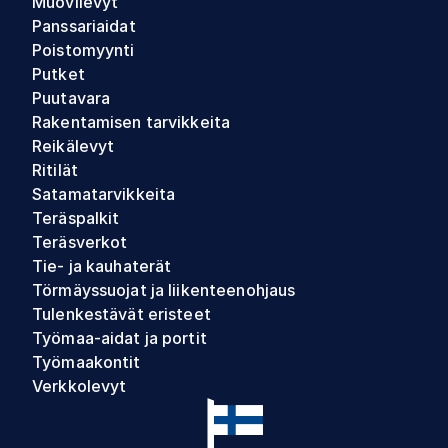
Muovilevyt
Panssariaidat
Poistomyynti
Putket
Puutavara
Rakentamisen tarvikkeita
Reikälevyt
Ritilät
Satamatarvikkeita
Teräspalkit
Teräsverkot
Tie- ja kauhaterät
Törmäyssuojat ja liikenteenohjaus
Tulenkestävät eristeet
Työmaa-aidat ja portit
Työmaakontit
Verkkolevyt