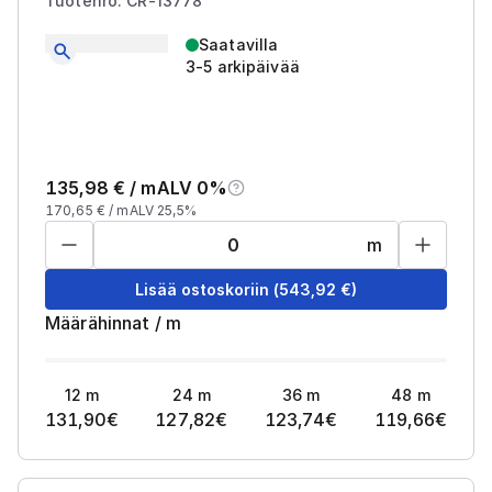
Tuotenro: CR-13778
Saatavilla
3-5 arkipäivää
135,98
€ /
m
ALV 0%
170,65
€ /
m
ALV 25,5%
m
Lisää ostoskoriin
(
543,92
€)
Määrähinnat
/
m
12
m
24
m
36
m
48
m
131,90
€
127,82
€
123,74
€
119,66
€