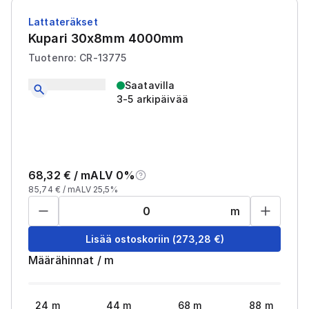
Lattateräkset
Kupari 30x8mm 4000mm
Tuotenro: CR-13775
Saatavilla
3-5 arkipäivää
68,32
€ /
m
ALV 0%
85,74
€ /
m
ALV 25,5%
m
Lisää ostoskoriin
(
273,28
€)
Määrähinnat
/
m
24
m
44
m
68
m
88
m