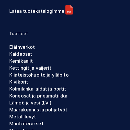
Lataa tuotekatalogimme
Tuotteet
Eläinverkot
Kaideosat
Kemikaalit
Kettingit ja vaijerit
Kiinteistöhuolto ja ylläpito
Kivikorit
Kolmilanka-aidat ja portit
Koneosat ja pneumatiikka
Lämpö ja vesi (LVI)
Maarakennus ja pohjatyöt
Metallilevyt
Muototeräkset