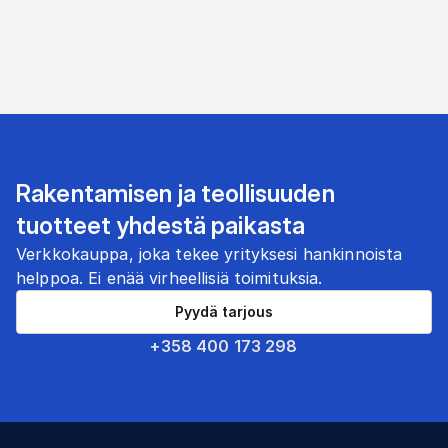
Rakentamisen ja teollisuuden
tuotteet yhdestä paikasta
Verkkokauppa, joka tekee yrityksesi hankinnoista
helppoa. Ei enää virheellisiä toimituksia.
Pyydä tarjous
+358 400 173 298