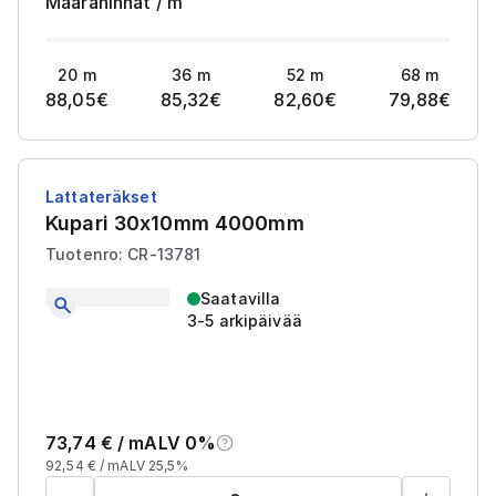
Määrähinnat
/
m
20
m
36
m
52
m
68
m
88,05
€
85,32
€
82,60
€
79,88
€
Lattateräkset
Kupari 30x10mm 4000mm
Tuotenro: CR-13781
Saatavilla
3-5 arkipäivää
73,74
€ /
m
ALV 0%
92,54
€ /
m
ALV 25,5%