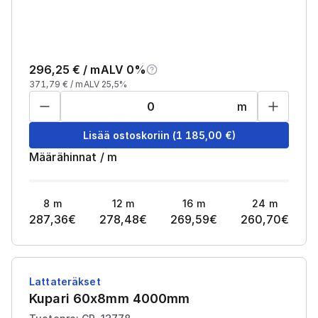
296,25
€ /
m
ALV 0%
371,79
€ /
m
ALV 25,5%
m
Lisää ostoskoriin
(
1 185,00
€)
Määrähinnat
/
m
8
m
12
m
16
m
24
m
287,36
€
278,48
€
269,59
€
260,70
€
Lattateräkset
Kupari 60x8mm 4000mm