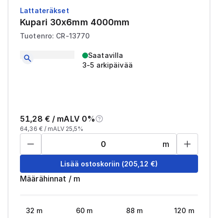
Lattateräkset
Kupari 30x6mm 4000mm
Tuotenro: CR-13770
Saatavilla
3-5 arkipäivää
51,28
€ /
m
ALV 0%
64,36
€ /
m
ALV 25,5%
m
Lisää ostoskoriin
(
205,12
€)
Määrähinnat
/
m
32
m
60
m
88
m
120
m