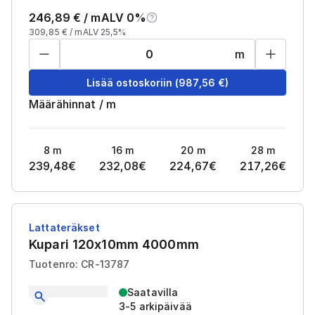
246,89
€ /
m
ALV 0%
309,85
€ /
m
ALV 25,5%
m
Lisää ostoskoriin
(
987,56
€)
Määrähinnat
/
m
8
m
16
m
20
m
28
m
239,48
€
232,08
€
224,67
€
217,26
€
Lattateräkset
Kupari 120x10mm 4000mm
Tuotenro: CR-13787
Saatavilla
3-5 arkipäivää