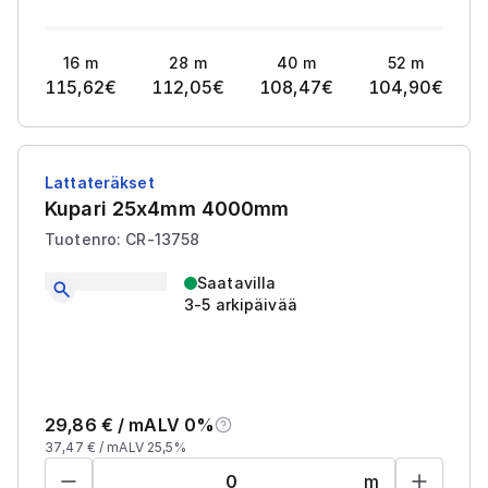
16
m
28
m
40
m
52
m
115,62
€
112,05
€
108,47
€
104,90
€
Lattateräkset
Kupari 25x4mm 4000mm
Tuotenro: CR-13758
Saatavilla
3-5 arkipäivää
29,86
€ /
m
ALV 0%
37,47
€ /
m
ALV 25,5%
m