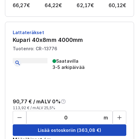
66,27
€
64,22
€
62,17
€
60,12
€
Lattateräkset
Kupari 40x8mm 4000mm
Tuotenro: CR-13776
Saatavilla
3-5 arkipäivää
90,77
€ /
m
ALV 0%
113,92
€ /
m
ALV 25,5%
m
Lisää ostoskoriin
(
363,08
€)