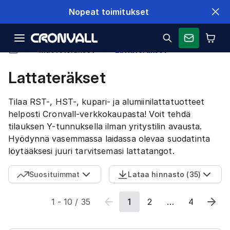
Nopeat toimitukset
Muototeräkset
Lattateräkset
Lattateräkset
Tilaa RST-, HST-, kupari- ja alumiinilattatuotteet
helposti Cronvall-verkkokaupasta! Voit tehdä
tilauksen Y-tunnuksella ilman yritystilin avausta.
Hyödynnä vasemmassa laidassa olevaa suodatinta
löytääksesi juuri tarvitsemasi lattatangot.
Suosituimmat
Lataa hinnasto
(
35
)
1
-
10
/
35
1
2
…
4