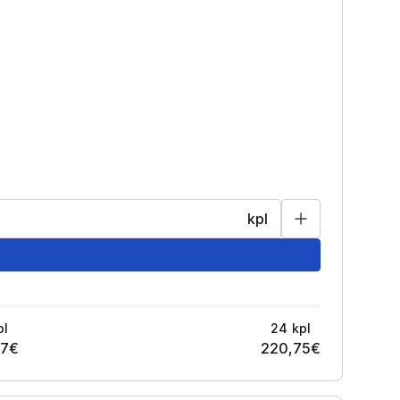
kpl
pl
24
kpl
27
€
220,75
€