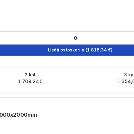
Lisää ostoskoriin
(
1 818,34
€)
2
kpl
3
kp
1 709,24
€
1 654,
6x1000x2000mm