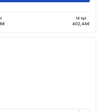
pl
14
kpl
16
€
402,44
€