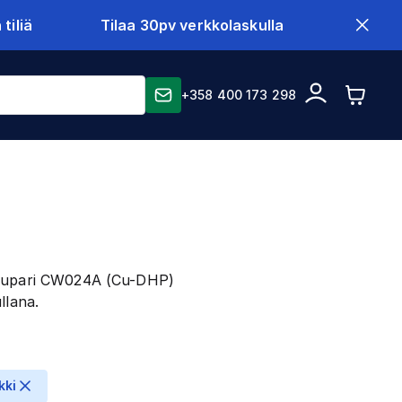
tiliä
Tilaa 30pv verkkolaskulla
+358 400 173 298
uskupari CW024A (Cu-DHP)
llana.
kki