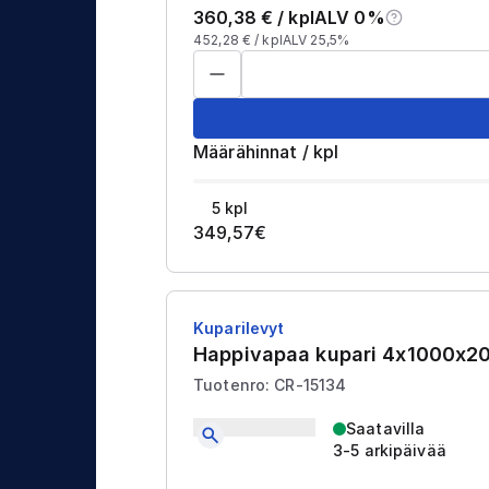
j
t
360,38
€ /
kpl
ALV 0%
a
452,28
€ /
kpl
ALV 25,5%
u
s
Määrähinnat
/
kpl
5
kpl
349,57
€
Kuparilevyt
Happivapaa kupari 4x1000x
Tuotenro: CR-15134
Saatavilla
3-5 arkipäivää