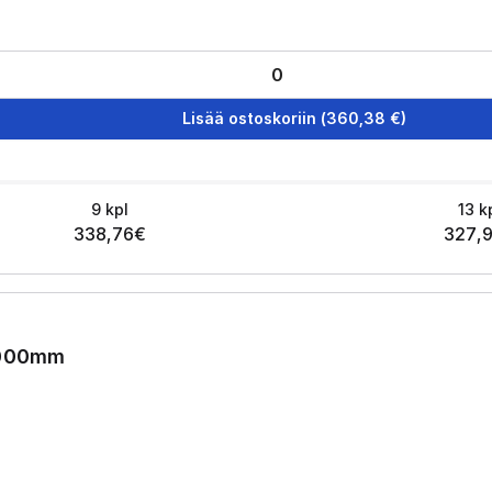
Lisää ostoskoriin
(
360,38
€)
9
kpl
13
k
338,76
€
327,
2000mm