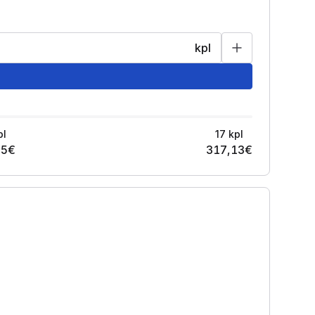
kpl
pl
17
kpl
95
€
317,13
€