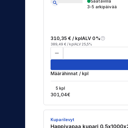
Saatavilla
3-5 arkipäivää
310,35
€ /
kpl
ALV 0%
389,49
€ /
kpl
ALV 25,5%
Määrähinnat
/
kpl
5
kpl
301,04
€
Kuparilevyt
Happivapaa kupari 0.5x100