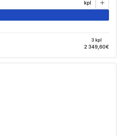
kpl
3
kpl
2 349,60
€