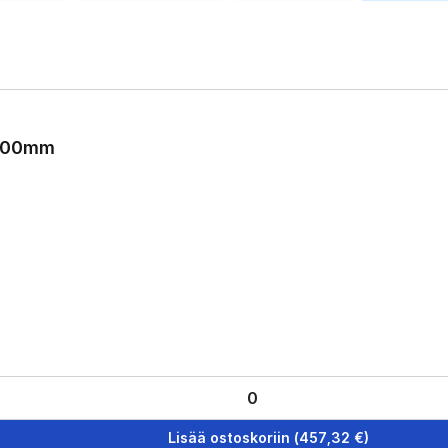
2000mm
Lisää ostoskoriin
(
457,32
€)