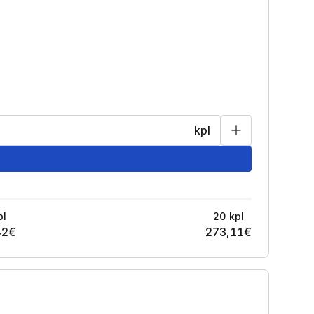
kpl
pl
20
kpl
42
€
273,11
€