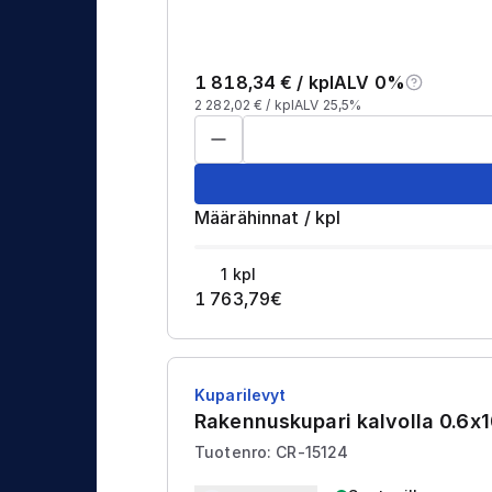
1 818,34
€ /
kpl
ALV 0%
2 282,02
€ /
kpl
ALV 25,5%
Määrähinnat
/
kpl
1
kpl
1 763,79
€
Kuparilevyt
Rakennuskupari kalvolla 0.
Tuotenro: CR-15124