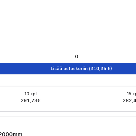
Lisää ostoskoriin
(
310,35
€)
10
kpl
15
k
291,73
€
282,
0x2000mm