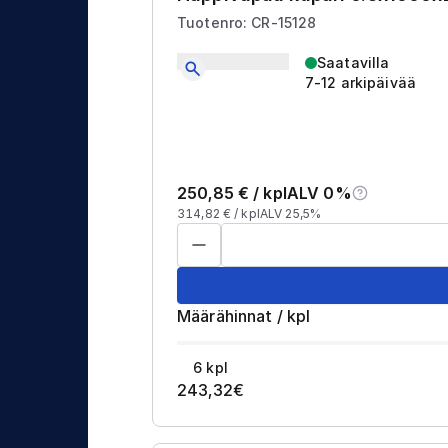
Tuotenro: CR-15128
Saatavilla
7-12 arkipäivää
250,85
€ /
kpl
ALV 0%
314,82
€ /
kpl
ALV 25,5%
Määrähinnat
/
kpl
6
kpl
243,32
€