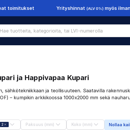
Yrityshinnat
myös ilman 
at toimitukset
(ALV 0%)
pari ja Happivapaa Kupari
n, sähkötekniikkaan ja teollisuuteen. Saatavilla rakenn
OF) – kumpikin arkkikoossa 1000x2000 mm sekä nauharu
Paksuus (mm)
Koko (mm)
2
Nollaa kai