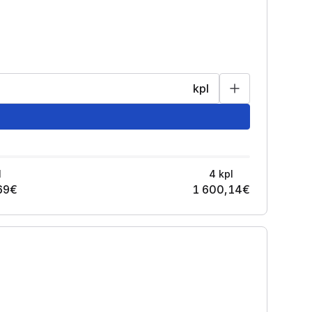
kpl
l
4
kpl
69
€
1 600,14
€