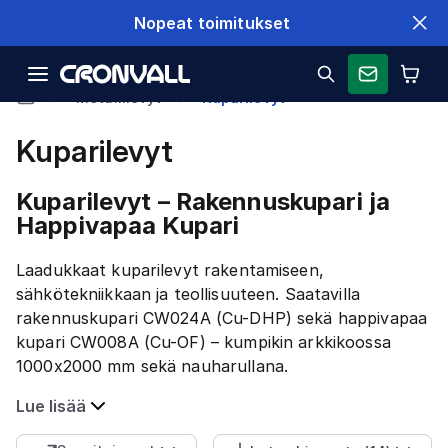
Nopeat toimitukset
Metallilevyt
Kuparilevyt
Kuparilevyt
Kuparilevyt – Rakennuskupari ja
Happivapaa Kupari
Laadukkaat kuparilevyt rakentamiseen,
sähkötekniikkaan ja teollisuuteen. Saatavilla
rakennuskupari CW024A (Cu-DHP) sekä happivapaa
kupari CW008A (Cu-OF) – kumpikin arkkikoossa
1000x2000 mm sekä nauharullana.
Lue lisää