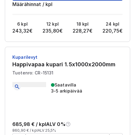
Määrähinnat
/
kpl
6
kpl
12
kpl
18
kpl
24
kpl
243,32
€
235,80
€
228,27
€
220,75
€
Kuparilevyt
Happivapaa kupari 1.5x1000x2000mm
Tuotenro: CR-15131
Saatavilla
3-5 arkipäivää
685,98
€ /
kpl
ALV 0%
860,90
€ /
kpl
ALV 25,5%