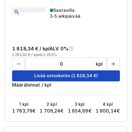
Saatavilla
3-5 arkipäivää
1 818,34
€ /
kpl
ALV 0%
2 282,02
€ /
kpl
ALV 25,5%
kpl
Lisää ostoskoriin
(
1 818,34
€)
Määrähinnat
/
kpl
1
kpl
2
kpl
3
kpl
4
kpl
1 763,79
€
1 709,24
€
1 654,69
€
1 600,14
€