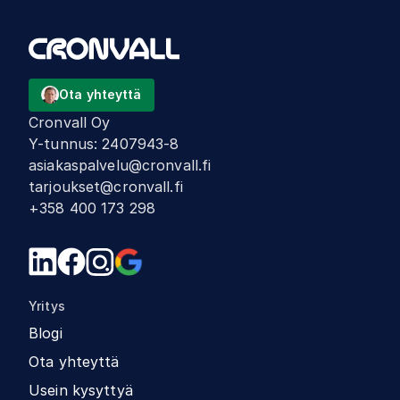
Ota yhteyttä
Cronvall Oy
Y-tunnus
:
2407943-8
asiakaspalvelu@cronvall.fi
tarjoukset@cronvall.fi
+358 400 173 298
Yritys
Blogi
Ota yhteyttä
Usein kysyttyä