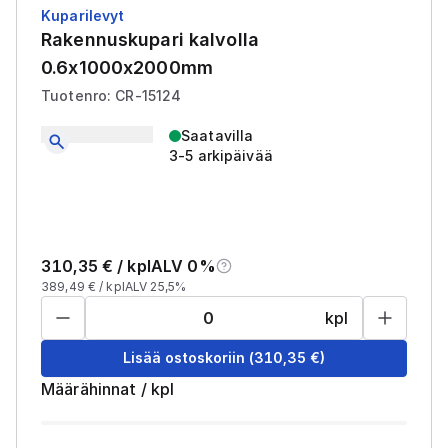
Kuparilevyt
Rakennuskupari kalvolla
0.6x1000x2000mm
Tuotenro: CR-15124
Saatavilla
3-5 arkipäivää
310,35
€ /
kpl
ALV 0%
389,49
€ /
kpl
ALV 25,5%
kpl
Lisää ostoskoriin
(
310,35
€)
Määrähinnat
/
kpl