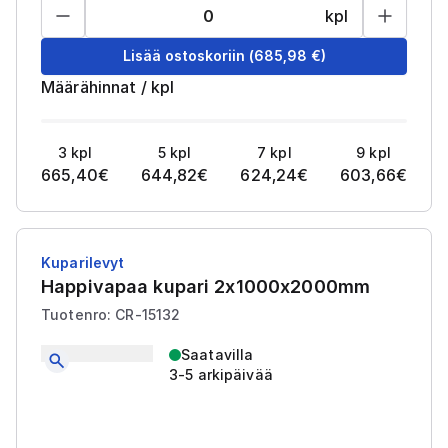
kpl
Lisää ostoskoriin
(
685,98
€)
Määrähinnat
/
kpl
3
kpl
5
kpl
7
kpl
9
kpl
665,40
€
644,82
€
624,24
€
603,66
€
Kuparilevyt
Happivapaa kupari 2x1000x2000mm
Tuotenro: CR-15132
Saatavilla
3-5 arkipäivää