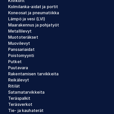
Kivikorit
Kolmilanka-aidat ja portit
Koneosat ja pneumatiikka
Lämpö ja vesi (LVI)
Maarakennus ja pohjatyöt
Metallilevyt
Muototeräkset
Muovilevyt
Panssariaidat
Poistomyynti
Putket
Puutavara
Rakentamisen tarvikkeita
Reikälevyt
Ritilät
Satamatarvikkeita
Teräspalkit
Teräsverkot
Tie- ja kauhaterät