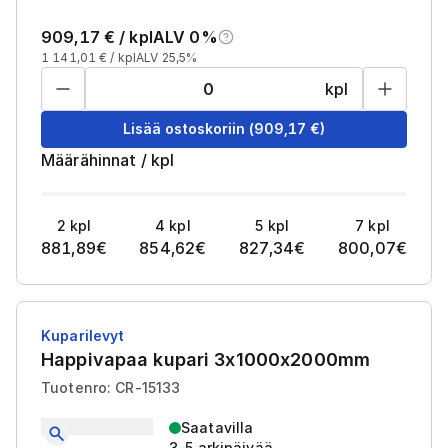
909,17
€ /
kpl
ALV 0%
1 141,01
€ /
kpl
ALV 25,5%
kpl
Lisää ostoskoriin
(
909,17
€)
Määrähinnat
/
kpl
2
kpl
4
kpl
5
kpl
7
kpl
881,89
€
854,62
€
827,34
€
800,07
€
Kuparilevyt
Happivapaa kupari 3x1000x2000mm
Tuotenro: CR-15133
Saatavilla
3-5 arkipäivää