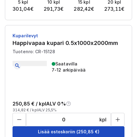
5
kpl
10
kpl
15
kpl
20
kpl
301,04
€
291,73
€
282,42
€
273,11
€
Kuparilevyt
Happivapaa kupari 0.5x1000x2000mm
Tuotenro: CR-15128
Saatavilla
7-12 arkipäivää
250,85
€ /
kpl
ALV 0%
314,82
€ /
kpl
ALV 25,5%
kpl
Lisää ostoskoriin
(
250,85
€)