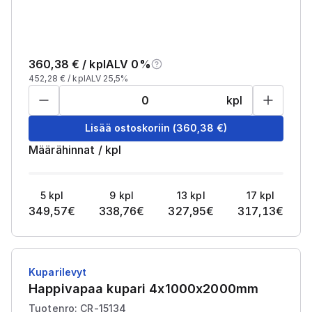
360,38
€ /
kpl
ALV 0%
452,28
€ /
kpl
ALV 25,5%
kpl
Lisää ostoskoriin
(
360,38
€)
Määrähinnat
/
kpl
5
kpl
9
kpl
13
kpl
17
kpl
349,57
€
338,76
€
327,95
€
317,13
€
Kuparilevyt
Happivapaa kupari 4x1000x2000mm
Tuotenro: CR-15134