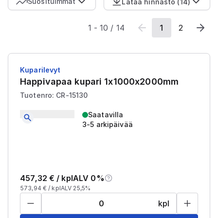
Suosituimmat
Lataa hinnasto
(
14
)
1
-
10
/
14
1
2
Kuparilevyt
Happivapaa kupari 1x1000x2000mm
Tuotenro: CR-15130
Saatavilla
3-5 arkipäivää
457,32
€ /
kpl
ALV 0%
573,94
€ /
kpl
ALV 25,5%
kpl