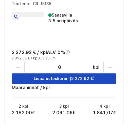
Tuotenro: CR-15135
Saatavilla
3-5 arkipäivää
2 272,92
€ /
kpl
ALV 0%
2 852,51
€ /
kpl
ALV 25,5%
kpl
Lisää ostoskoriin
(
2 272,92
€)
Määrähinnat
/
kpl
2
kpl
3
kpl
4
kpl
2 182,00
€
2 091,09
€
1 841,07
€