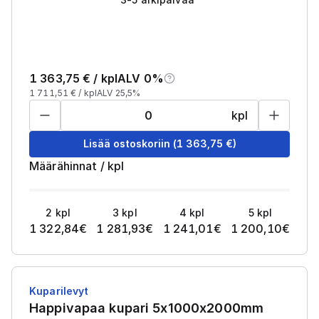
1 363,75
€ /
kpl
ALV 0%
1 711,51
€ /
kpl
ALV 25,5%
kpl
Lisää ostoskoriin
(
1 363,75
€)
Määrähinnat
/
kpl
2
kpl
3
kpl
4
kpl
5
kpl
1 322,84
€
1 281,93
€
1 241,01
€
1 200,10
€
Kuparilevyt
Happivapaa kupari 5x1000x2000mm